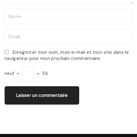
N
a
m
E
e
m
*
a
Enregistrer mon nom, mon e-mail et mon site dans le
navigateur pour mon prochain commentaire.
i
l
neuf
×
=
54
*