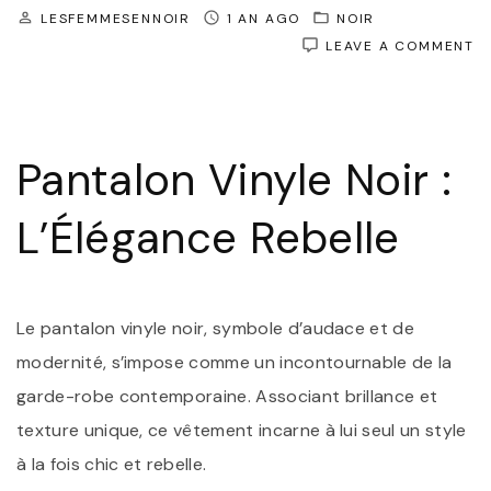
LESFEMMESENNOIR
1 AN AGO
NOIR
O
LEAVE A COMMENT
L
P
V
N
:
Pantalon Vinyle Noir :
L
R
L’Élégance Rebelle
Le pantalon vinyle noir, symbole d’audace et de
modernité, s’impose comme un incontournable de la
garde-robe contemporaine. Associant brillance et
texture unique, ce vêtement incarne à lui seul un style
à la fois chic et rebelle.