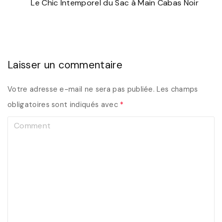
Le Chic Intemporel du Sac à Main Cabas Noir
Laisser un commentaire
Votre adresse e-mail ne sera pas publiée.
Les champs
obligatoires sont indiqués avec
*
C
o
m
m
e
n
t