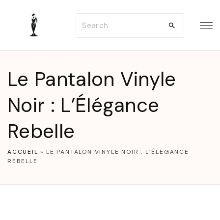
S
S
k
e
i
a
p
r
t
Le Pantalon Vinyle
c
o
h
Noir : L’Élégance
c
f
o
Rebelle
o
n
r
t
ACCUEIL
»
LE PANTALON VINYLE NOIR : L’ÉLÉGANCE
:
e
REBELLE
n
t