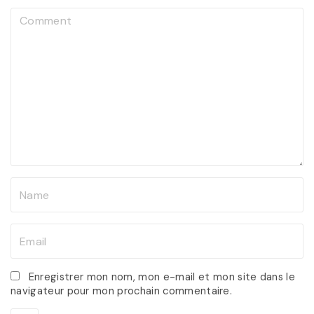
C
o
m
m
e
n
t
N
a
m
E
e
m
*
a
Enregistrer mon nom, mon e-mail et mon site dans le
navigateur pour mon prochain commentaire.
i