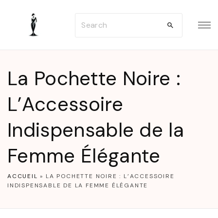
S
S
k
e
i
a
p
r
t
La Pochette Noire :
c
o
h
L’Accessoire
c
f
o
Indispensable de la
o
n
r
t
Femme Élégante
:
e
n
ACCUEIL
»
LA POCHETTE NOIRE : L’ACCESSOIRE
INDISPENSABLE DE LA FEMME ÉLÉGANTE
t