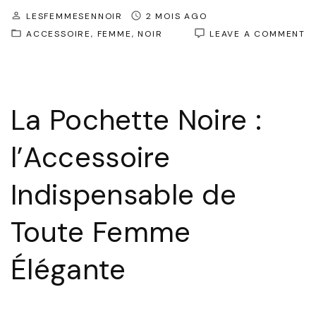
LESFEMMESENNOIR
2 MOIS AGO
O
ACCESSOIRE
FEMME
NOIR
LEAVE A COMMENT
L
P
N
:
L
La Pochette Noire :
I
D
L
l’Accessoire
F
É
Indispensable de
Toute Femme
Élégante