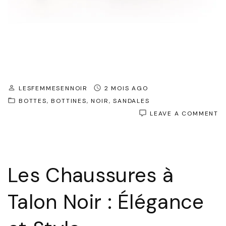
LESFEMMESENNOIR
2 MOIS AGO
BOTTES
BOTTINES
NOIR
SANDALES
O
LEAVE A COMMENT
É
I
:
L
C
Les Chaussures à
À
T
NO
Talon Noir : Élégance
S
D
R