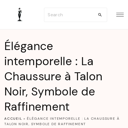
S
S
k
e
i
a
p
r
t
Élégance
c
o
h
intemporelle : La
c
f
o
Chaussure à Talon
o
n
r
t
Noir, Symbole de
:
e
n
Raffinement
t
ACCUEIL
»
ÉLÉGANCE INTEMPORELLE : LA CHAUSSURE À
TALON NOIR, SYMBOLE DE RAFFINEMENT