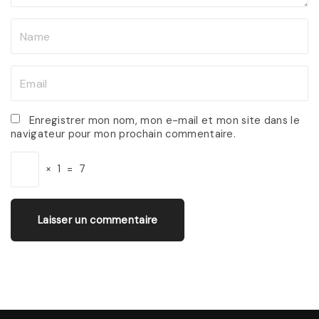
N
a
m
E
e
m
*
a
Enregistrer mon nom, mon e-mail et mon site dans le
navigateur pour mon prochain commentaire.
i
l
×
1
=
7
*