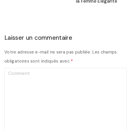
la Femme Élégante
Laisser un commentaire
Votre adresse e-mail ne sera pas publiée.
Les champs
obligatoires sont indiqués avec
*
C
o
m
m
e
n
t