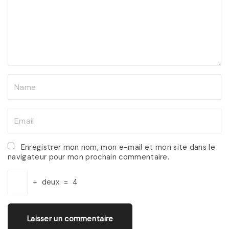
m
e
n
t
N
a
m
E
e
m
*
a
Enregistrer mon nom, mon e-mail et mon site dans le
navigateur pour mon prochain commentaire.
i
l
+
deux
=
4
*