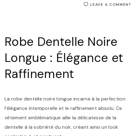
O
LEAVE A COMMENT
É
I
:
L
R
Robe Dentelle Noire
D
N
L
Longue : Élégance et
S
D
R
Raffinement
A
La robe dentelle noire longue incarne à la perfection
l’élégance intemporelle et le raffinement absolu. Ce
vêtement emblématique allie la délicatesse de la
dentelle à la sobriété du noir, créant ainsi un look