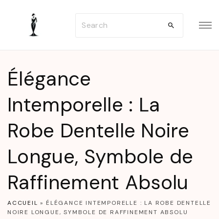
S
S
k
e
i
a
p
r
t
Élégance
c
o
h
Intemporelle : La
c
f
o
Robe Dentelle Noire
o
n
r
t
Longue, Symbole de
:
e
n
Raffinement Absolu
t
ACCUEIL
»
ÉLÉGANCE INTEMPORELLE : LA ROBE DENTELLE
NOIRE LONGUE, SYMBOLE DE RAFFINEMENT ABSOLU