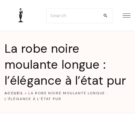
S
S
k
e
i
a
p
r
t
La robe noire
c
o
h
moulante longue :
c
f
o
l’élégance à l’état pur
o
n
r
t
ACCUEIL
»
LA ROBE NOIRE MOULANTE LONGUE :
:
e
L’ÉLÉGANCE À L’ÉTAT PUR
n
t