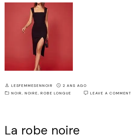
LESFEMMESENNOIR
2 ANS AGO
O
NOIR
NOIRE
ROBE LONGUE
LEAVE A COMMENT
L
R
N
M
L
La robe noire
:
L