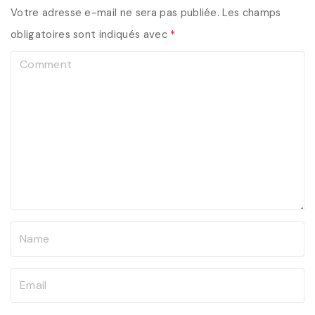
Votre adresse e-mail ne sera pas publiée.
Les champs
obligatoires sont indiqués avec
*
C
o
m
m
e
n
t
N
a
m
E
e
m