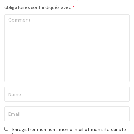
obligatoires sont indiqués avec
*
C
o
m
m
e
n
t
N
a
m
E
e
m
*
a
Enregistrer mon nom, mon e-mail et mon site dans le