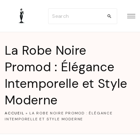
S
S
k
e
i
a
p
r
t
La Robe Noire
c
o
h
Promod : Élégance
c
f
o
Intemporelle et Style
o
n
r
t
Moderne
:
e
n
ACCUEIL
»
LA ROBE NOIRE PROMOD : ÉLÉGANCE
INTEMPORELLE ET STYLE MODERNE
t