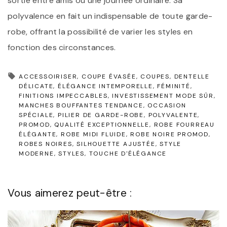
sortie entre amis ou une journée ordinaire. Sa
polyvalence en fait un indispensable de toute garde-
robe, offrant la possibilité de varier les styles en
fonction des circonstances.
ACCESSOIRISER
COUPE ÉVASÉE
COUPES
DENTELLE
DÉLICATE
ÉLÉGANCE INTEMPORELLE
FÉMINITÉ
FINITIONS IMPECCABLES
INVESTISSEMENT MODE SÛR
MANCHES BOUFFANTES TENDANCE
OCCASION
SPÉCIALE
PILIER DE GARDE-ROBE
POLYVALENTE
PROMOD
QUALITÉ EXCEPTIONNELLE
ROBE FOURREAU
ÉLÉGANTE
ROBE MIDI FLUIDE
ROBE NOIRE PROMOD
ROBES NOIRES
SILHOUETTE AJUSTÉE
STYLE
MODERNE
STYLES
TOUCHE D'ÉLÉGANCE
Vous aimerez peut-être :