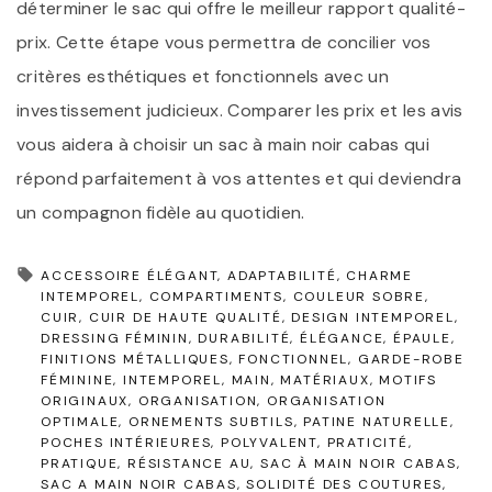
déterminer le sac qui offre le meilleur rapport qualité-
prix. Cette étape vous permettra de concilier vos
critères esthétiques et fonctionnels avec un
investissement judicieux. Comparer les prix et les avis
vous aidera à choisir un sac à main noir cabas qui
répond parfaitement à vos attentes et qui deviendra
un compagnon fidèle au quotidien.
ACCESSOIRE ÉLÉGANT
ADAPTABILITÉ
CHARME
INTEMPOREL
COMPARTIMENTS
COULEUR SOBRE
CUIR
CUIR DE HAUTE QUALITÉ
DESIGN INTEMPOREL
DRESSING FÉMININ
DURABILITÉ
ÉLÉGANCE
ÉPAULE
FINITIONS MÉTALLIQUES
FONCTIONNEL
GARDE-ROBE
FÉMININE
INTEMPOREL
MAIN
MATÉRIAUX
MOTIFS
ORIGINAUX
ORGANISATION
ORGANISATION
OPTIMALE
ORNEMENTS SUBTILS
PATINE NATURELLE
POCHES INTÉRIEURES
POLYVALENT
PRATICITÉ
PRATIQUE
RÉSISTANCE AU
SAC À MAIN NOIR CABAS
SAC A MAIN NOIR CABAS
SOLIDITÉ DES COUTURES