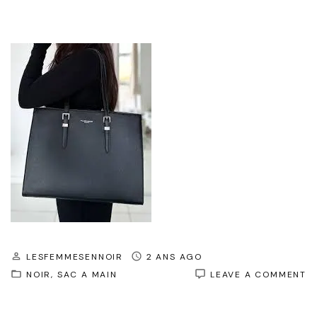
LESFEMMESENNOIR
2 ANS AGO
O
NOIR
SAC A MAIN
LEAVE A COMMENT
L
C
I