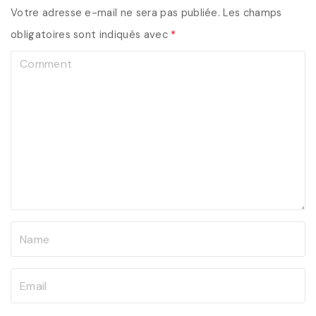
Votre adresse e-mail ne sera pas publiée.
Les champs
obligatoires sont indiqués avec
*
C
o
m
m
e
n
t
N
a
m
E
e
m