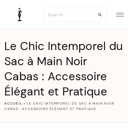
S
S
k
e
i
a
p
r
t
Le Chic Intemporel du
c
o
h
Sac à Main Noir
c
f
o
Cabas : Accessoire
o
n
r
t
Élégant et Pratique
:
e
n
ACCUEIL
»
LE CHIC INTEMPOREL DU SAC À MAIN NOIR
CABAS : ACCESSOIRE ÉLÉGANT ET PRATIQUE
t