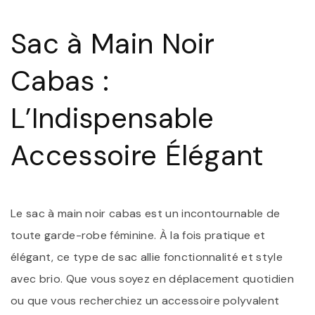
D
S
Sac à Main Noir
À
M
N
Cabas :
C
:
A
L’Indispensable
É
E
Accessoire Élégant
P
Le sac à main noir cabas est un incontournable de
toute garde-robe féminine. À la fois pratique et
élégant, ce type de sac allie fonctionnalité et style
avec brio. Que vous soyez en déplacement quotidien
ou que vous recherchiez un accessoire polyvalent