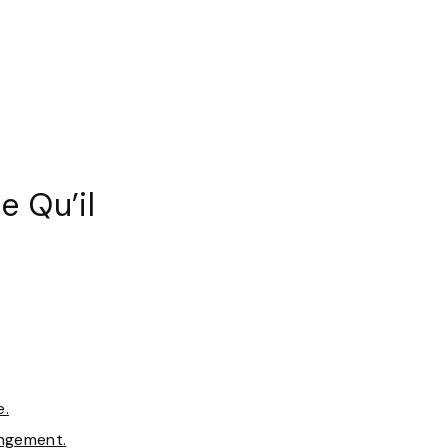
e Qu’il
e.
angement.