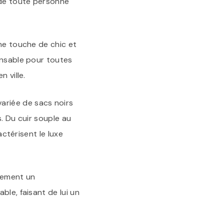
 de toute personne
une touche de chic et
ensable pour toutes
 ville.
ariée de sacs noirs
. Du cuir souple au
actérisent le luxe
alement un
ble, faisant de lui un