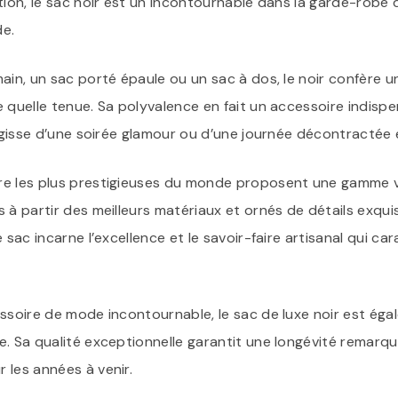
ation, le sac noir est un incontournable dans la garde-robe
de.
ain, un sac porté épaule ou un sac à dos, le noir confère 
e quelle tenue. Sa polyvalence en fait un accessoire indisp
’agisse d’une soirée glamour ou d’une journée décontractée en
e les plus prestigieuses du monde proposent une gamme v
 à partir des meilleurs matériaux et ornés de détails exquis
 sac incarne l’excellence et le savoir-faire artisanal qui car
essoire de mode incontournable, le sac de luxe noir est ég
. Sa qualité exceptionnelle garantit une longévité remarqua
 les années à venir.