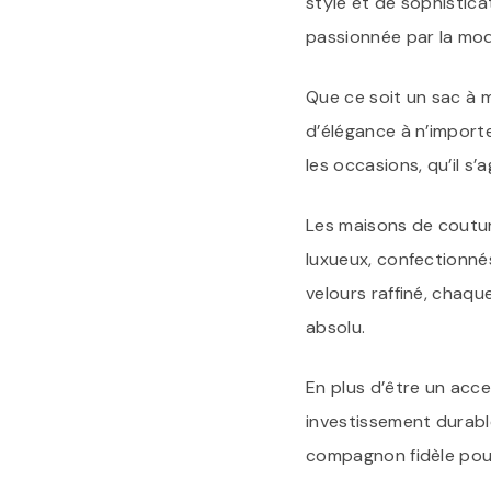
style et de sophistic
passionnée par la mo
Que ce soit un sac à m
d’élégance à n’import
les occasions, qu’il s
Les maisons de coutur
luxueux, confectionnés
velours raffiné, chaque
absolu.
En plus d’être un acc
investissement durable
compagnon fidèle pour