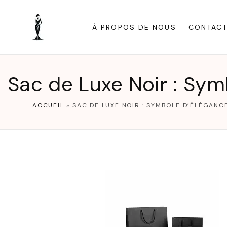
S
k
À PROPOS DE NOUS
CONTAC
i
p
t
Sac de Luxe Noir : Sym
o
c
ACCUEIL
»
SAC DE LUXE NOIR : SYMBOLE D’ÉLÉGANC
o
n
t
e
n
t