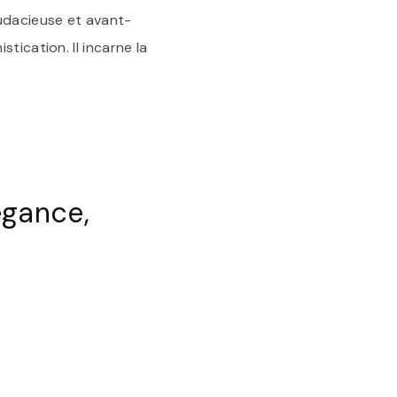
udacieuse et avant-
tication. Il incarne la
égance,