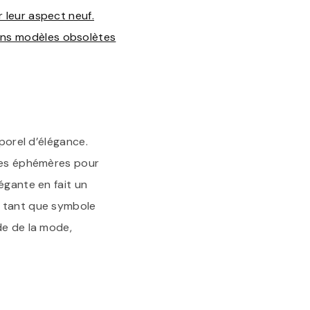
r leur aspect neuf.
ins modèles obsolètes
mporel d’élégance.
nces éphémères pour
égante en fait un
n tant que symbole
de de la mode,