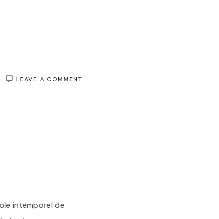
ON
LEAVE A COMMENT
SAC
DE
LUXE
NOIR
:
SYMBOLE
D’ÉLÉGANCE
INTEMPORELLE
bole intemporel de