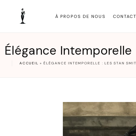
S
k
À PROPOS DE NOUS
CONTAC
i
p
t
Élégance Intemporelle
o
c
ACCUEIL
»
ÉLÉGANCE INTEMPORELLE : LES STAN SMI
o
n
t
e
n
t