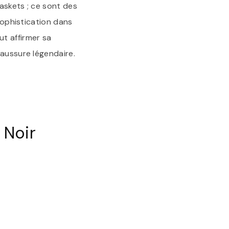
askets ; ce sont des
 sophistication dans
t affirmer sa
haussure légendaire.
 Noir