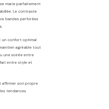
 se marie parfaitement
billée. Le contraste
rois bandes perforées
s.
t un confort optimal
maintien agréable tout
ou une soirée entre
ait entre style et
t affirmer son propre
 les tendances