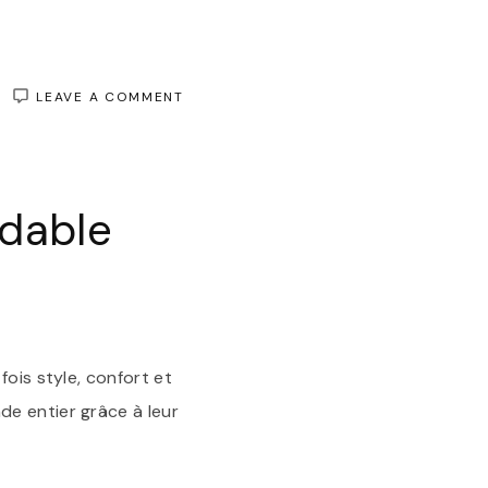
ON
LEAVE A COMMENT
ÉLÉGANCE
INTEMPORELLE
:
LES
STAN
odable
SMITH
NOIRES
POUR
FEMME
ois style, confort et
de entier grâce à leur