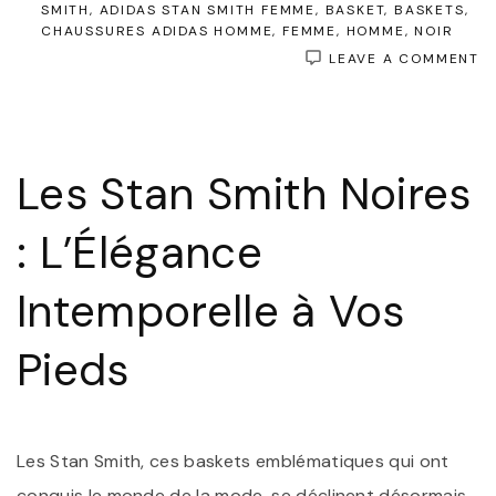
SMITH
ADIDAS STAN SMITH FEMME
BASKET
BASKETS
CHAUSSURES ADIDAS HOMME
FEMME
HOMME
NOIR
O
LEAVE A COMMENT
É
I
:
L
S
Les Stan Smith Noires
S
NO
L
: L’Élégance
P
D
S
Intemporelle à Vos
E
D
Pieds
C
Les Stan Smith, ces baskets emblématiques qui ont
conquis le monde de la mode, se déclinent désormais