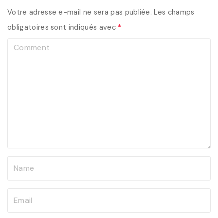
Votre adresse e-mail ne sera pas publiée.
Les champs
obligatoires sont indiqués avec
*
C
o
m
m
e
n
t
N
a
m
E
e
m