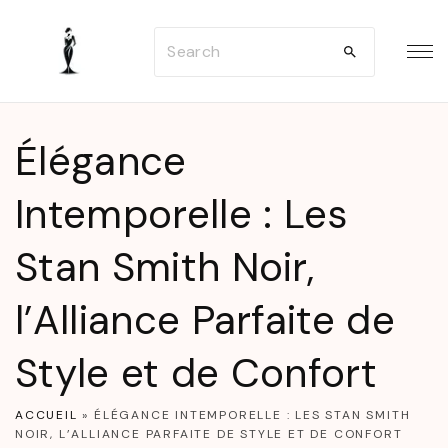
S
S
k
e
i
a
p
r
t
Élégance
c
o
h
Intemporelle : Les
c
f
o
Stan Smith Noir,
o
n
r
t
l’Alliance Parfaite de
:
e
n
Style et de Confort
t
ACCUEIL
»
ÉLÉGANCE INTEMPORELLE : LES STAN SMITH
NOIR, L’ALLIANCE PARFAITE DE STYLE ET DE CONFORT