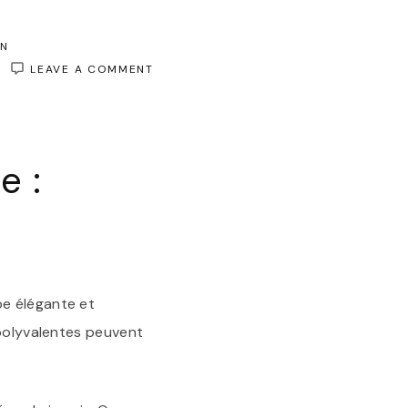
ON
ON
LEAVE A COMMENT
ÉLÉGANCE
INTEMPORELLE
:
LES
BOTTINES
e :
EN
CUIR
NOIR
POUR
FEMME
be élégante et
 polyvalentes peuvent