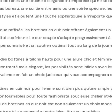
aux bottines une touche d’élégance intemporelle qui ne se 
au bureau, une sortie entre amis ou une soirée spéciale, les
styles et ajoutent une touche sophistiquée à n’importe que
ique raffinée, les bottines en cuir noir offrent également u
lité supérieure. Le cuir souple s’adapte progressivement à 
personnalisé et un soutien optimal tout au long de la journ
des bottines à talons hauts pour une allure chic et fémini
ontracté mais élégant, les possibilités sont infinies avec le
valence en fait un choix judicieux qui vous accompagnera s
tines en cuir noir pour femme sont bien plus qu’une simple 
contournables pour toute fashionista soucieuse d’allier style
e de bottines en cuir noir est non seulement un choix mode 
otre style personnel et votre bien-être au quotidien.