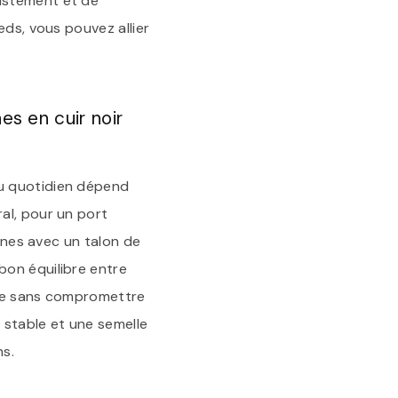
ustement et de
eds, vous pouvez allier
s en cuir noir
au quotidien dépend
al, pour un port
tines avec un talon de
bon équilibre entre
rnée sans compromettre
n stable et une semelle
ns.