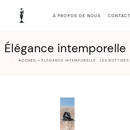
S
k
À PROPOS DE NOUS
CONTAC
i
p
t
Élégance intemporelle 
o
c
ACCUEIL
»
ÉLÉGANCE INTEMPORELLE : LES BOTTINES
o
n
t
e
n
t