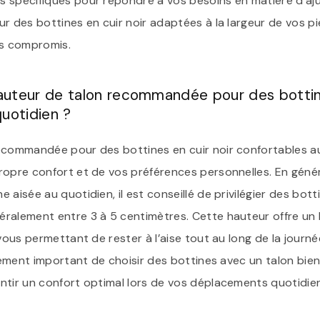
 spécifiques pour répondre à vos besoins en matière d’aj
r des bottines en cuir noir adaptées à la largeur de vos pi
ns compromis.
hauteur de talon recommandée pour des bottine
quotidien ?
ecommandée pour des bottines en cuir noir confortables 
ropre confort et de vos préférences personnelles. En génér
 aisée au quotidien, il est conseillé de privilégier des bot
ralement entre 3 à 5 centimètres. Cette hauteur offre un 
 vous permettant de rester à l’aise tout au long de la jou
alement important de choisir des bottines avec un talon bie
ntir un confort optimal lors de vos déplacements quotidie