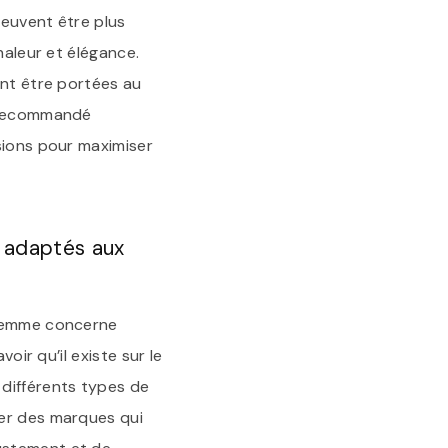
peuvent être plus
haleur et élégance.
ent être portées au
c recommandé
sions pour maximiser
e adaptés aux
 femme concerne
oir qu’il existe sur le
 différents types de
her des marques qui