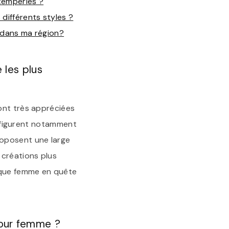
ntempéries ?
différents styles ?
e dans ma région?
 les plus
ont très appréciées
es figurent notamment
roposent une large
 créations plus
aque femme en quête
pour femme ?