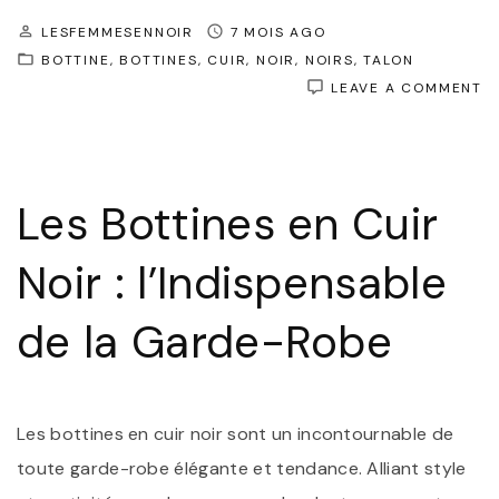
LESFEMMESENNOIR
7 MOIS AGO
BOTTINE
BOTTINES
CUIR
NOIR
NOIRS
TALON
O
LEAVE A COMMENT
É
I
:
L
B
Les Bottines en Cuir
E
C
NO
Noir : l’Indispensable
M
H
D
de la Garde-Robe
L
S
Les bottines en cuir noir sont un incontournable de
toute garde-robe élégante et tendance. Alliant style