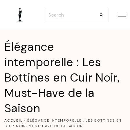
S
S
k
e
i
a
p
r
t
Élégance
c
o
h
intemporelle : Les
c
f
o
Bottines en Cuir Noir,
o
n
r
t
Must-Have de la
:
e
n
Saison
t
ACCUEIL
»
ÉLÉGANCE INTEMPORELLE : LES BOTTINES EN
CUIR NOIR, MUST-HAVE DE LA SAISON