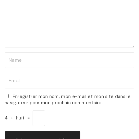
m
m
e
n
t
N
a
m
E
e
m
*
a
Enregistrer mon nom, mon e-mail et mon site dans le
navigateur pour mon prochain commentaire.
i
l
4
+
huit
=
*