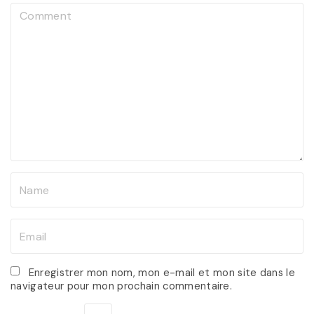
C
o
m
m
e
n
t
N
a
m
E
e
m
*
a
Enregistrer mon nom, mon e-mail et mon site dans le
navigateur pour mon prochain commentaire.
i