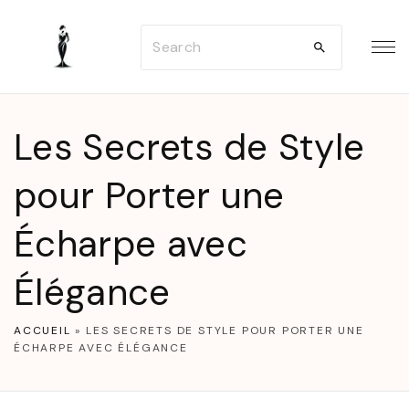
S
S
k
e
i
a
p
r
t
Les Secrets de Style
c
o
h
pour Porter une
c
f
o
Écharpe avec
o
n
r
t
Élégance
:
e
n
ACCUEIL
»
LES SECRETS DE STYLE POUR PORTER UNE
ÉCHARPE AVEC ÉLÉGANCE
t