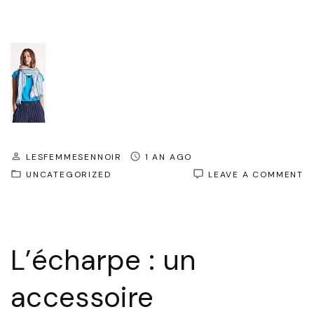
LESFEMMESENNOIR
1 AN AGO
O
UNCATEGORIZED
LEAVE A COMMENT
L
S
D
S
P
L’écharpe : un
P
U
É
accessoire
A
É