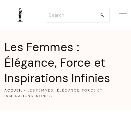
S
S
k
e
i
a
p
r
t
Les Femmes :
c
o
h
Élégance, Force et
c
f
o
Inspirations Infinies
o
n
r
t
ACCUEIL
»
LES FEMMES : ÉLÉGANCE, FORCE ET
:
e
INSPIRATIONS INFINIES
n
t