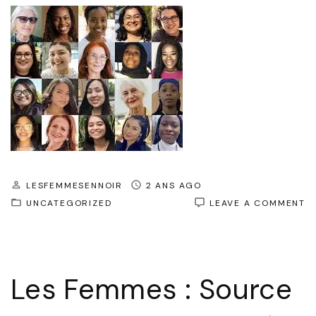
LESFEMMESENNOIR
2 ANS AGO
O
UNCATEGORIZED
LEAVE A COMMENT
L
F
:
É
F
Les Femmes : Source
E
I
IN