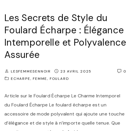
S
e
é
Les Secrets de Style du
e
d
t
Foulard Écharpe : Élégance
u
N
c
Intemporelle et Polyvalence
o
t
Assurée
i
i
r
o
"
LESFEMMESENNOIR
23 AVRIL 2025
0
n
ECHARPE
FEMME
FOULARD
:
L
Article sur le Foulard Écharpe Le Charme Intemporel
a
du Foulard Écharpe Le foulard écharpe est un
L
accessoire de mode polyvalent qui ajoute une touche
i
d’élégance et de style à n’importe quelle tenue. Que
n