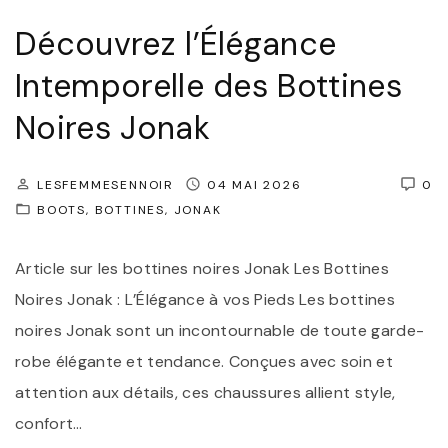
u
e
Découvrez l’Élégance
s
Intemporelle des Bottines
d
Noires Jonak
e
V
ê
LESFEMMESENNOIR
04 MAI 2026
0
BOOTS
BOTTINES
JONAK
t
e
Article sur les bottines noires Jonak Les Bottines
m
Noires Jonak : L’Élégance à vos Pieds Les bottines
e
noires Jonak sont un incontournable de toute garde-
n
robe élégante et tendance. Conçues avec soin et
t
attention aux détails, ces chaussures allient style,
s
confort
…
: