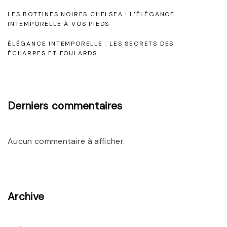
s
:
u
LES BOTTINES NOIRES CHELSEA : L’ÉLÉGANCE
a
INTEMPORELLE À VOS PIEDS
L
r
r
a
ÉLÉGANCE INTEMPORELLE : LES SECRETS DES
é
ÉCHARPES ET FOULARDS
M
e
t
o
"
i
d
Derniers commentaires
e
c
p
l
o
Aucun commentaire à afficher.
e
u
r
s
F
Archive
e
m