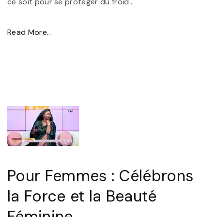
ce soit pour se protéger du froid
…
g
e
"
Read More...
r
L
i
e
e
s
F
S
e
e
m
c
m
r
e
e
N
t
Pour Femmes : Célébrons
o
s
i
la Force et la Beauté
d
r
Féminine
e