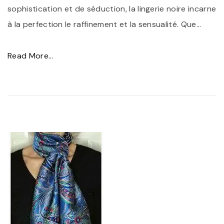
e
sophistication et de séduction, la lingerie noire incarne
n
à la perfection le raffinement et la sensualité. Que
…
t
s
"
Read More...
F
É
e
l
m
é
m
g
e
a
e
n
n
c
R
e
o
e
u
t
g