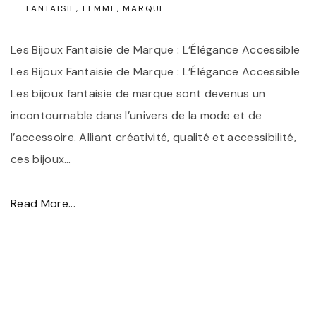
c
FANTAISIE
FEMME
MARQUE
e
Les Bijoux Fantaisie de Marque : L’Élégance Accessible
s
Les Bijoux Fantaisie de Marque : L’Élégance Accessible
s
Les bijoux fantaisie de marque sont devenus un
o
incontournable dans l’univers de la mode et de
i
l’accessoire. Alliant créativité, qualité et accessibilité,
r
ces bijoux
…
e
T
"
Read More...
e
É
n
l
d
é
a
g
n
a
c