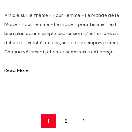
n
e
s
Article sur le thème « Pour Femme » Le Monde de la
I
l
Mode « Pour Femme » La mode « pour femme » est
n
a
bien plus qu’une simple expression. C’est un univers
t
F
riche en diversité, en élégance et en empowerment.
e
o
Chaque vêtement, chaque accessoire est conçu
…
m
r
p
c
"
Read More...
o
e
É
r
e
l
e
t
é
l
l
g
l
a
a
N
e
N
1
2
B
n
e
a