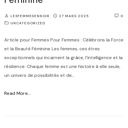
"
S
t
LESFEMMESENNOIR
27 MARS 2025
0
y
UNCATEGORIZED
l
Article pour Femmes Pour Femmes : Célébrons la Force
e
et la Beauté Féminine Les femmes, ces êtres
d
exceptionnels qui incarnent la grâce, l’intelligence et la
u
résilience. Chaque femme est une histoire à elle seule,
F
un univers de possibilités et de
…
o
u
"
Read More...
l
P
a
o
r
u
d