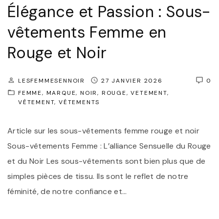
é
Élégance et Passion : Sous-
"
c
vêtements Femme en
o
Rouge et Noir
u
v
r
LESFEMMESENNOIR
27 JANVIER 2026
0
FEMME
MARQUE
NOIR
ROUGE
VETEMENT
e
VÊTEMENT
VÊTEMENTS
z
l
Article sur les sous-vêtements femme rouge et noir
e
Sous-vêtements Femme : L’alliance Sensuelle du Rouge
s
et du Noir Les sous-vêtements sont bien plus que de
B
simples pièces de tissu. Ils sont le reflet de notre
i
féminité, de notre confiance et
…
j
o