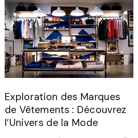
a
n
c
e
e
t
C
o
n
f
Exploration des Marques
i
a
de Vêtements : Découvrez
n
l’Univers de la Mode
c
e