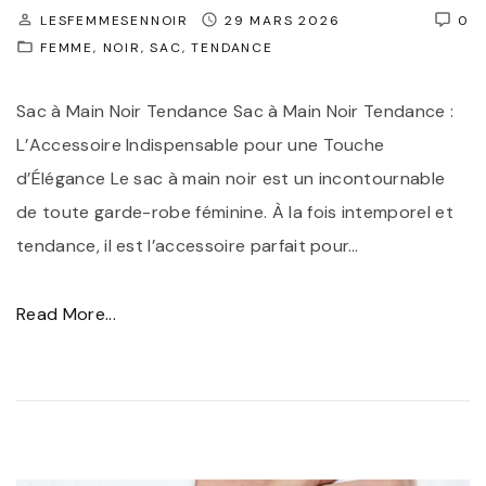
e
LESFEMMESENNOIR
29 MARS 2026
0
l
FEMME
NOIR
SAC
TENDANCE
l
e
Sac à Main Noir Tendance Sac à Main Noir Tendance :
d
L’Accessoire Indispensable pour une Touche
e
d’Élégance Le sac à main noir est un incontournable
s
de toute garde-robe féminine. À la fois intemporel et
B
tendance, il est l’accessoire parfait pour
…
o
t
"
Read More...
t
L
i
e
n
S
e
a
s
c