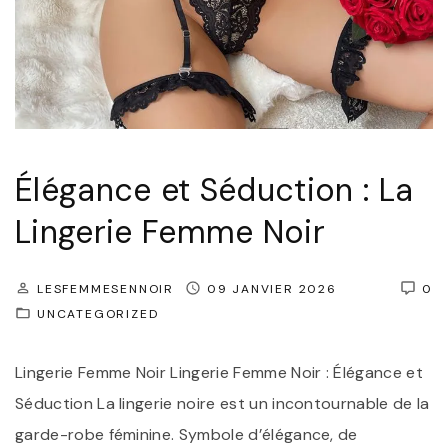
a
i
r
o
q
n
u
:
e
S
"
o
Élégance et Séduction : La
u
Lingerie Femme Noir
s
-
LESFEMMESENNOIR
09 JANVIER 2026
0
v
UNCATEGORIZED
ê
t
Lingerie Femme Noir Lingerie Femme Noir : Élégance et
e
Séduction La lingerie noire est un incontournable de la
m
garde-robe féminine. Symbole d’élégance, de