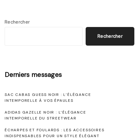
e
c
t
e
v
a
e
P
x
u
e
i
o
Rechercher
t
t
l
t
g
Rechercher
é
E
y
a
F
m
p
v
é
p
a
t
a
m
o
l
Derniers messages
i
i
w
e
g
o
n
e
n
SAC CABAS GUESS NOIR : L’ÉLÉGANCE
e
i
r
c
n
INTEMPORELLE À VOS ÉPAULES
n
m
e
ADIDAS GAZELLE NOIR : L’ÉLÉGANCE
d
e
e
A
INTEMPORELLE DU STREETWEAR
e
"
n
s
ÉCHARPES ET FOULARDS : LES ACCESSOIRES
t
INDISPENSABLES POUR UN STYLE ÉLÉGANT
s