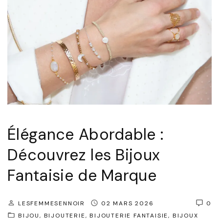
N
à
o
M
i
a
r
i
e
n
s
N
J
o
o
i
Élégance Abordable :
n
r
a
:
Découvrez les Bijoux
k
L
Fantaisie de Marque
"
’
A
LESFEMMESENNOIR
02 MARS 2026
0
c
BIJOU
BIJOUTERIE
BIJOUTERIE FANTAISIE
BIJOUX