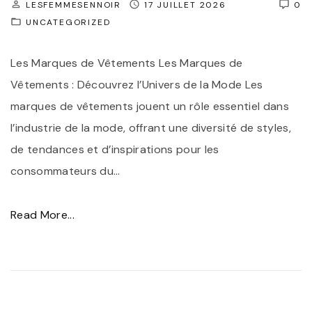
LESFEMMESENNOIR
17 JUILLET 2026
0
:
UNCATEGORIZED
L
a
Les Marques de Vêtements Les Marques de
F
Vêtements : Découvrez l’Univers de la Mode Les
e
marques de vêtements jouent un rôle essentiel dans
m
l’industrie de la mode, offrant une diversité de styles,
m
de tendances et d’inspirations pour les
e
consommateurs du
…
N
o
"
Read More...
i
E
r
x
e
p
e
l