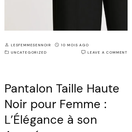
LESFEMMESENNOIR
10 MOIS AGO
O
UNCATEGORIZED
LEAVE A COMMENT
L
C
I
D
P
Pantalon Taille Haute
TA
H
N
Noir pour Femme :
P
F
L’Élégance à son