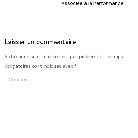
Associée à la Performance
Laisser un commentaire
Votre adresse e-mail ne sera pas publiée.
Les champs
obligatoires sont indiqués avec
*
C
o
m
m
e
n
t