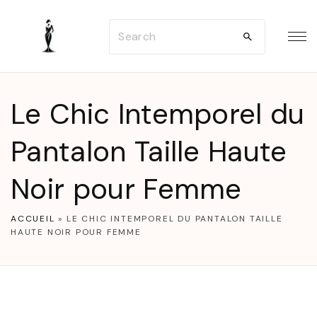
S
S
k
e
i
a
p
r
t
Le Chic Intemporel du
c
o
h
Pantalon Taille Haute
c
f
o
Noir pour Femme
o
n
r
t
ACCUEIL
»
LE CHIC INTEMPOREL DU PANTALON TAILLE
:
e
HAUTE NOIR POUR FEMME
n
t