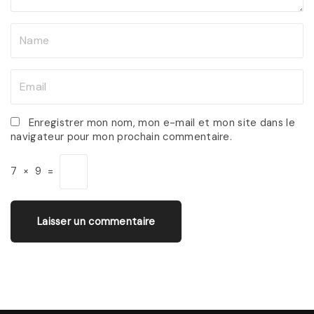
N
a
m
E
e
m
*
a
Enregistrer mon nom, mon e-mail et mon site dans le
navigateur pour mon prochain commentaire.
i
l
7
×
9
=
*