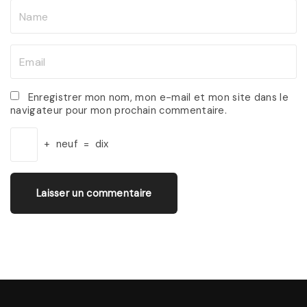
N
a
m
E
e
m
*
a
Enregistrer mon nom, mon e-mail et mon site dans le
navigateur pour mon prochain commentaire.
i
l
+
neuf
=
dix
*