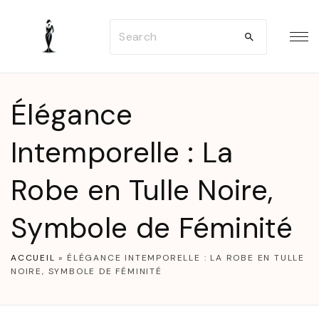
S
S
k
e
i
a
p
r
t
Élégance
c
o
h
Intemporelle : La
c
f
o
Robe en Tulle Noire,
o
n
r
t
Symbole de Féminité
:
e
n
ACCUEIL
»
ÉLÉGANCE INTEMPORELLE : LA ROBE EN TULLE
NOIRE, SYMBOLE DE FÉMINITÉ
t