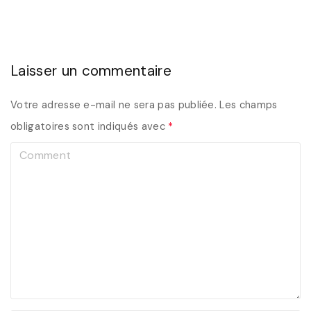
Laisser un commentaire
Votre adresse e-mail ne sera pas publiée.
Les champs
obligatoires sont indiqués avec
*
C
o
m
m
e
n
t