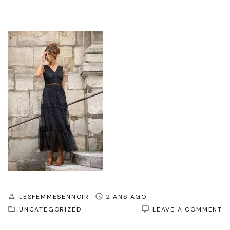
LESFEMMESENNOIR
2 ANS AGO
O
UNCATEGORIZED
LEAVE A COMMENT
É
I