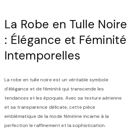
:
L
R
La Robe en Tulle Noire
E
T
NO
: Élégance et Féminité
S
D
F
Intemporelles
La robe en tulle noire est un véritable symbole
d’élégance et de féminité qui transcende les
tendances et les époques. Avec sa texture aérienne
et sa transparence délicate, cette pièce
emblématique de la mode féminine incarne à la
perfection le raffinement et la sophistication.