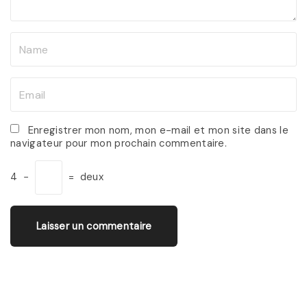
t
N
a
m
E
e
m
*
a
Enregistrer mon nom, mon e-mail et mon site dans le
navigateur pour mon prochain commentaire.
i
l
4
−
=
deux
*