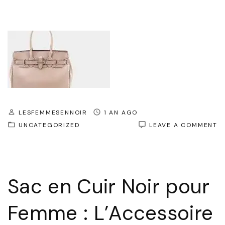
LESFEMMESENNOIR
1 AN AGO
O
UNCATEGORIZED
LEAVE A COMMENT
L
S
E
C
N
Sac en Cuir Noir pour
:
L
A
Femme : L’Accessoire
D
L