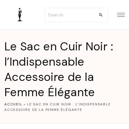
S
S
k
e
i
a
p
r
t
Le Sac en Cuir Noir :
c
o
h
l’Indispensable
c
f
o
Accessoire de la
o
n
r
t
Femme Élégante
:
e
n
ACCUEIL
»
LE SAC EN CUIR NOIR : L’INDISPENSABLE
ACCESSOIRE DE LA FEMME ÉLÉGANTE
t