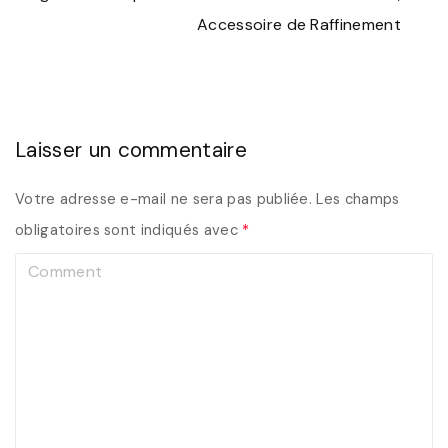
Accessoire de Raffinement
Laisser un commentaire
Votre adresse e-mail ne sera pas publiée.
Les champs
obligatoires sont indiqués avec
*
C
o
m
m
e
n