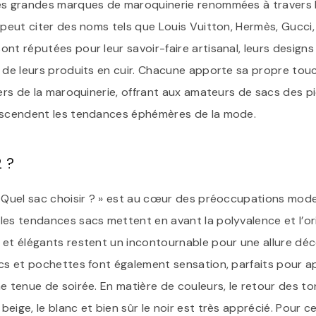
es grandes marques de maroquinerie renommées à travers l
 peut citer des noms tels que Louis Vuitton, Hermès, Gucci, 
nt réputées pour leur savoir-faire artisanal, leurs design
e de leurs produits en cuir. Chacune apporte sa propre tou
vers de la maroquinerie, offrant aux amateurs de sacs des p
anscendent les tendances éphémères de la mode.
 ?
« Quel sac choisir ? » est au cœur des préoccupations mo
es tendances sacs mettent en avant la polyvalence et l’orig
 et élégants restent un incontournable pour une allure dé
acs et pochettes font également sensation, parfaits pour 
e tenue de soirée. En matière de couleurs, le retour des t
eige, le blanc et bien sûr le noir est très apprécié. Pour ce