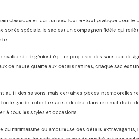
ain classique en cuir, un sac fourre-tout pratique pour le 
 soirée spéciale, le sac est un compagnon fidèle qui reflète
rte.
 rivalisent d’ingéniosité pour proposer des sacs aux desig
ux de haute qualité aux détails raffinés, chaque sac est u
 au fil des saisons, mais certaines pièces intemporelles r
toute garde-robe. Le sac se décline dans une multitude de 
r à tous les styles et occasions.
 du minimalisme ou amoureuse des détails extravagants, il
e occasion. Investir dans un sac de qualité est non seul