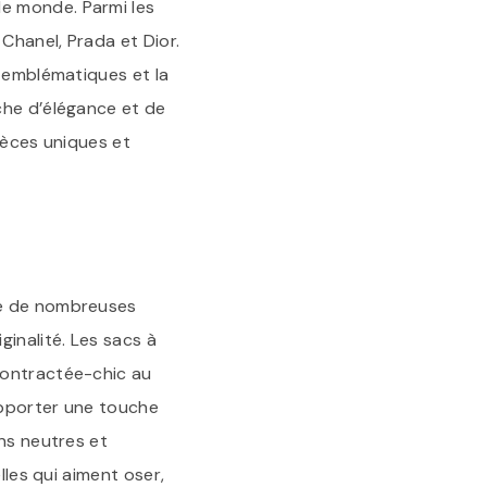
e monde. Parmi les
Chanel, Prada et Dior.
s emblématiques et la
che d’élégance et de
ièces uniques et
de de nombreuses
inalité. Les sacs à
contractée-chic au
apporter une touche
ons neutres et
lles qui aiment oser,