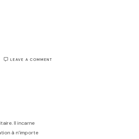
ON
LEAVE A COMMENT
LE
SAC
:
ACCESSOIRE
INCONTOURNABLE
DE
L’ÉLÉGANCE
aire. Il incarne
ation à n’importe