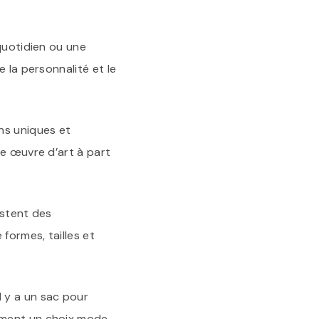
quotidien ou une
 la personnalité et le
ns uniques et
ne œuvre d’art à part
estent des
formes, tailles et
 y a un sac pour
ement un choix mode