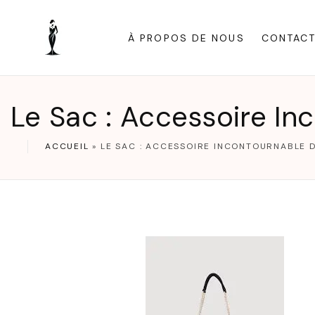
S
k
À PROPOS DE NOUS
CONTAC
i
p
t
Le Sac : Accessoire In
o
c
ACCUEIL
»
LE SAC : ACCESSOIRE INCONTOURNABLE 
o
n
t
e
n
t