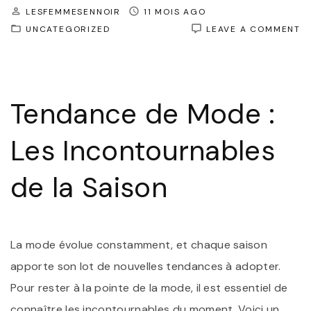
LESFEMMESENNOIR
11 MOIS AGO
O
UNCATEGORIZED
LEAVE A COMMENT
E
D
T
D
M
Tendance de Mode :
D
L
S
Les Incontournables
de la Saison
La mode évolue constamment, et chaque saison
apporte son lot de nouvelles tendances à adopter.
Pour rester à la pointe de la mode, il est essentiel de
connaître les incontournables du moment. Voici un