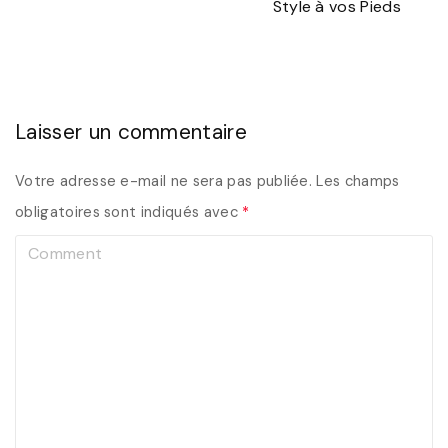
Style à vos Pieds
Laisser un commentaire
Votre adresse e-mail ne sera pas publiée.
Les champs
obligatoires sont indiqués avec
*
C
o
m
m
e
n
t