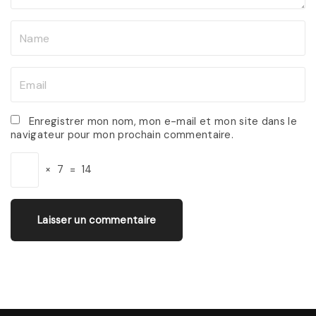
N
a
m
E
e
m
*
a
Enregistrer mon nom, mon e-mail et mon site dans le
navigateur pour mon prochain commentaire.
i
l
×
7
=
14
*