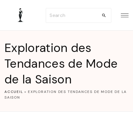
S
S
k
e
i
a
p
r
t
Exploration des
c
o
h
Tendances de Mode
c
f
o
de la Saison
o
n
r
t
ACCUEIL
»
EXPLORATION DES TENDANCES DE MODE DE LA
:
e
SAISON
n
t