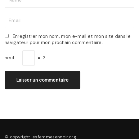
a
m
E
e
m
*
a
Enregistrer mon nom, mon e-mail et mon site dans le
navigateur pour mon prochain commentaire.
i
l
neuf
−
=
2
*
© copyright lesfemmesennoir.org