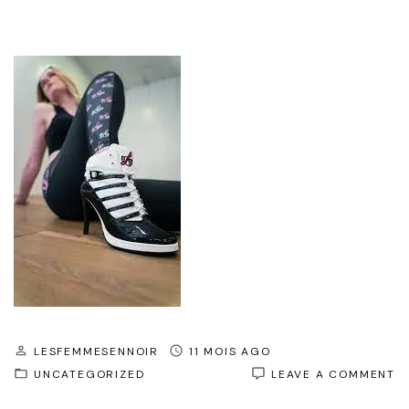
LESFEMMESENNOIR
11 MOIS AGO
O
UNCATEGORIZED
LEAVE A COMMENT
D
L