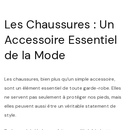
D
C
:
Les Chaussures : Un
É
E
S
Accessoire Essentiel
À
V
P
de la Mode
Les chaussures, bien plus qu’un simple accessoire,
sont un élément essentiel de toute garde-robe. Elles
ne servent pas seulement à protéger nos pieds, mais
elles peuvent aussi être un véritable statement de
style.