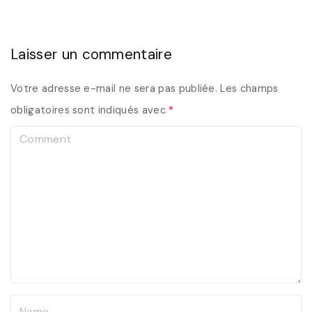
Laisser un commentaire
Votre adresse e-mail ne sera pas publiée.
Les champs
obligatoires sont indiqués avec
*
C
o
m
m
e
n
t
N