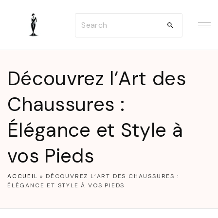
S
S
k
e
i
a
p
r
t
Découvrez l’Art des
c
o
h
Chaussures :
c
f
o
Élégance et Style à
o
n
r
t
vos Pieds
:
e
n
ACCUEIL
»
DÉCOUVREZ L’ART DES CHAUSSURES :
ÉLÉGANCE ET STYLE À VOS PIEDS
t