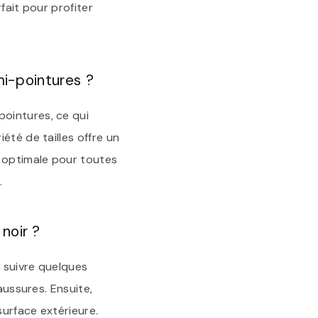
rfait pour profiter
mi-pointures ?
ointures, ce qui
été de tailles offre un
t optimale pour toutes
.
noir ?
 suivre quelques
aussures. Ensuite,
surface extérieure.