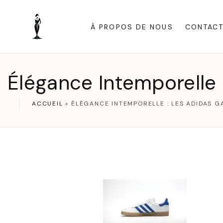
S
k
À PROPOS DE NOUS
CONTAC
i
p
t
Élégance Intemporelle 
o
c
ACCUEIL
»
ÉLÉGANCE INTEMPORELLE : LES ADIDAS G
o
n
t
e
n
t