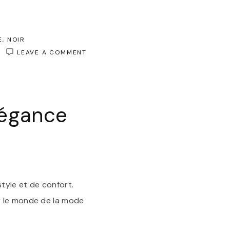
E
NOIR
ON
LEAVE A COMMENT
ÉLÉGANCE
INTEMPORELLE
:
LES
ADIDAS
légance
GAZELLE
FEMME
NOIR
tyle et de confort.
r le monde de la mode