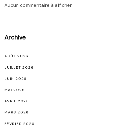
Aucun commentaire à afficher.
d
a
s
G
Archive
a
z
AOÛT 2026
e
JUILLET 2026
l
JUIN 2026
l
MAI 2026
e
F
AVRIL 2026
e
MARS 2026
m
FÉVRIER 2026
m