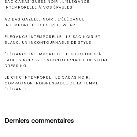
SAC CABAS GUESS NOIR : L’ÉLÉGANCE
m
INTEMPORELLE À VOS ÉPAULES
p
ADIDAS GAZELLE NOIR : L’ÉLÉGANCE
o
INTEMPORELLE DU STREETWEAR
r
ÉLÉGANCE INTEMPORELLE : LE SAC NOIR ET
e
BLANC, UN INCONTOURNABLE DE STYLE
l
ÉLÉGANCE INTEMPORELLE : LES BOTTINES À
LACETS NOIRES, L’INCONTOURNABLE DE VOTRE
l
DRESSING
e
LE CHIC INTEMPOREL : LE CABAS NOIR,
:
COMPAGNON INDISPENSABLE DE LA FEMME
L
ÉLÉGANTE
e
s
A
Derniers commentaires
d
i