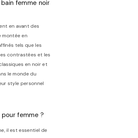
e bain femme noir
tent en avant des
ne montée en
finés tels que les
res contrastées et les
lassiques en noir et
dans le monde du
leur style personnel
nc pour femme ?
, il est essentiel de