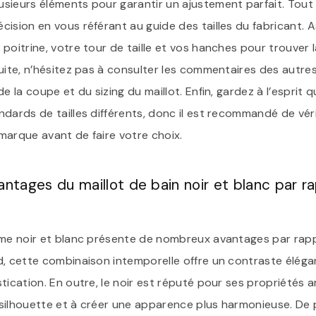
sieurs éléments pour garantir un ajustement parfait. Tout
cision en vous référant au guide des tailles du fabricant.
poitrine, votre tour de taille et vos hanches pour trouver la
suite, n’hésitez pas à consulter les commentaires des autre
de la coupe et du sizing du maillot. Enfin, gardez à l’esprit
dards de tailles différents, donc il est recommandé de véri
marque avant de faire votre choix.
antages du maillot de bain noir et blanc par r
mme noir et blanc présente de nombreux avantages par rapp
, cette combinaison intemporelle offre un contraste élégan
tication. En outre, le noir est réputé pour ses propriétés a
a silhouette et à créer une apparence plus harmonieuse. De pl