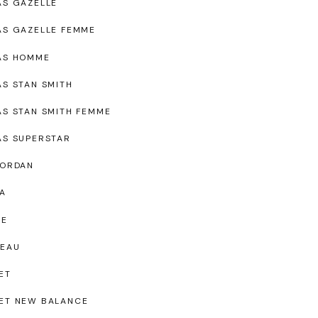
AS GAZELLE
AS GAZELLE FEMME
AS HOMME
AS STAN SMITH
AS STAN SMITH FEMME
AS SUPERSTAR
JORDAN
A
UE
EAU
ET
ET NEW BALANCE