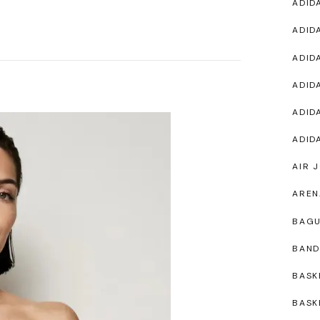
ADID
ADID
ADID
ADID
ADID
ADID
AIR 
AREN
BAG
BAND
BASK
BASK