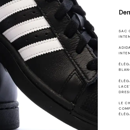
Der
SAC 
INTE
ADID
INTE
ÉLÉG
BLAN
ÉLÉG
LACE
DRES
LE C
COMP
ÉLÉG