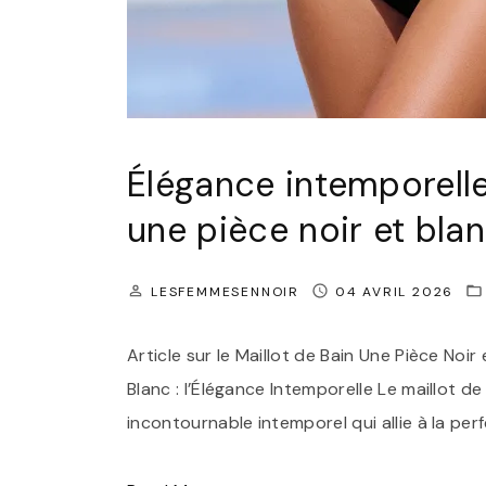
s
S
u
p
e
Élégance intemporelle 
r
une pièce noir et bla
s
t
LESFEMMESENNOIR
04 AVRIL 2026
a
r
Article sur le Maillot de Bain Une Pièce Noir
N
Blanc : l’Élégance Intemporelle Le maillot de
o
incontournable intemporel qui allie à la per
i
r