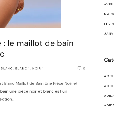
AVRI
MARS
FÉVR
JANV
: le maillot de bain
nc
Cat
BLANC
BLANC 1
NOIR 1
0
ACCE
 et Blanc Maillot de Bain Une Pièce Noir et
ACCE
 bain une pièce noir et blanc est un
ADID
fection
…
ADID