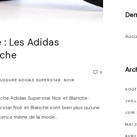
Der
Aucu
 : Les Adidas
nche
Arc
0
USSURE ADIDAS SUPERSTAR
NOIR
AOÛT
anche Adidas Superstar Noir et Blanche :
JUIL
rstar Noir et Blanche sont bien plus qu’une
JUIN
’essence même de la mode
…
MAI 
AVRI