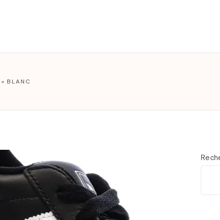
T
»
BLANC
Rech