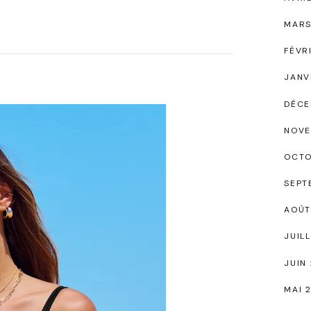
MARS
FÉVR
JANV
DÉCE
NOVE
OCTO
SEPT
AOÛT
JUIL
JUIN
MAI 