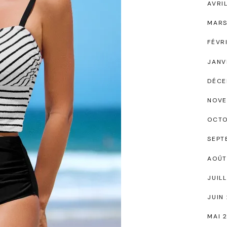
AVRI
MARS
FÉVR
JANV
DÉCE
NOVE
OCTO
SEPT
AOÛT
JUIL
JUIN
MAI 