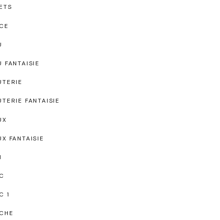
ETS
CE
U
U FANTAISIE
UTERIE
UTERIE FANTAISIE
UX
UX FANTAISIE
I
C
C 1
CHE