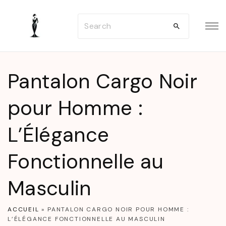
S
S
k
e
i
a
p
r
t
Pantalon Cargo Noir
c
o
h
pour Homme :
c
f
o
L’Élégance
o
n
r
t
Fonctionnelle au
:
e
n
Masculin
t
ACCUEIL
»
PANTALON CARGO NOIR POUR HOMME :
L’ÉLÉGANCE FONCTIONNELLE AU MASCULIN