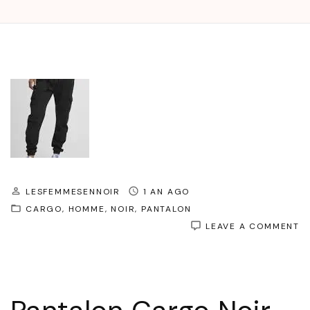
LESFEMMESENNOIR
1 AN AGO
CARGO
HOMME
NOIR
PANTALON
O
LEAVE A COMMENT
P
C
N
P
H
: