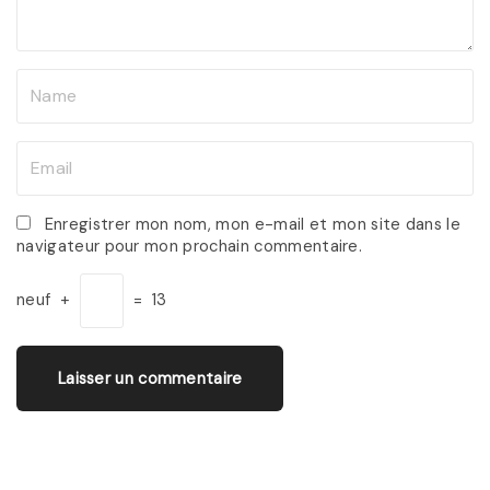
t
N
a
m
E
e
m
*
a
Enregistrer mon nom, mon e-mail et mon site dans le
navigateur pour mon prochain commentaire.
i
l
neuf
+
=
13
*