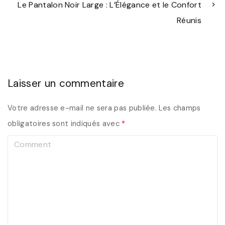
Le Pantalon Noir Large : L’Élégance et le Confort
Réunis
Laisser un commentaire
Votre adresse e-mail ne sera pas publiée.
Les champs
obligatoires sont indiqués avec
*
C
o
m
m
e
n