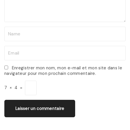
n
t
N
a
m
E
e
m
*
a
Enregistrer mon nom, mon e-mail et mon site dans le
navigateur pour mon prochain commentaire.
i
l
7
×
4
=
*