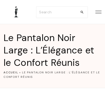
S
S
k
e
i
a
p
r
t
Le Pantalon Noir
c
o
h
Large : L’Élégance et
c
f
o
le Confort Réunis
o
n
r
t
ACCUEIL
»
LE PANTALON NOIR LARGE : L’ÉLÉGANCE ET LE
:
e
CONFORT RÉUNIS
n
t