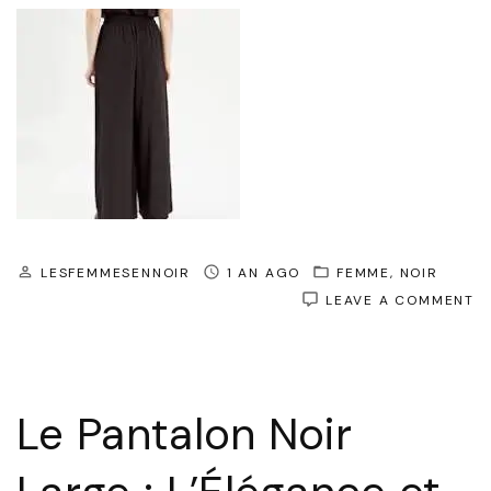
LESFEMMESENNOIR
1 AN AGO
FEMME
NOIR
O
LEAVE A COMMENT
L
P
N
L
:
Le Pantalon Noir
L
E
L
C