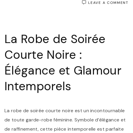
O
LEAVE A COMMENT
É
I
:
L
R
La Robe de Soirée
D
S
C
Courte Noire :
N
Élégance et Glamour
Intemporels
La robe de soirée courte noire est un incontournable
de toute garde-robe féminine. Symbole d’élégance et
de raffinement, cette pièce intemporelle est parfaite