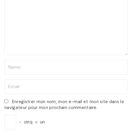
o
m
m
e
n
t
N
a
m
E
e
m
*
a
Enregistrer mon nom, mon e-mail et mon site dans le
navigateur pour mon prochain commentaire.
i
l
−
cinq
=
un
*