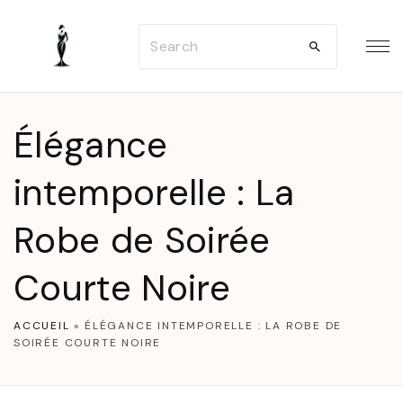
S
S
k
e
i
a
p
r
t
Élégance
c
o
h
intemporelle : La
c
f
o
Robe de Soirée
o
n
r
t
Courte Noire
:
e
n
ACCUEIL
»
ÉLÉGANCE INTEMPORELLE : LA ROBE DE
SOIRÉE COURTE NOIRE
t