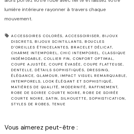
alors portez votre robe avec fierté et laissez votre
lumière intérieure rayonner à travers chaque
mouvement.
ACCESSOIRES COLORÉS
ACCESSOIRISER
BIJOUX
DISCRETS
BIJOUX SCINTILLANTS
BOUCLES
D'OREILLES ÉTINCELANTES
BRACELET DÉLICAT
CHARME INTEMPOREL
CHIC INTEMPOREL
CLASSIQUE
INDÉMODABLE
COLLIER FIN
CONFORT OPTIMAL
COUPE AJUSTÉE
COUPE ÉVASÉE
COUPE FLATTEUSE
DENTELLE
DÉTAILS SOPHISTIQUÉS
DRESSING
ÉLÉGANCE
GLAMOUR
IMPACT VISUEL REMARQUABLE
INTEMPORELS
LOOK ÉLÉGANT ET SOPHISTIQUÉ
MATIÈRES DE QUALITÉ
MODERNITÉ
RAFFINEMENT
ROBE DE SOIREE COURTE NOIRE
ROBE DE SOIRÉE
COURTE NOIRE
SATIN
SILHOUETTE
SOPHISTICATION
STYLES DE ROBES
TENUE
Vous aimerez peut-être :