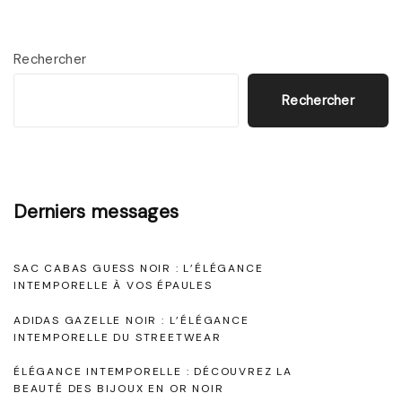
c
e
k
v
e
t
x
I
i
Rechercher
a
n
i
t
g
Rechercher
t
l
a
e
p
N
m
t
o
a
p
i
Derniers messages
i
o
g
r
o
r
e
SAC CABAS GUESS NOIR : L’ÉLÉGANCE
e
e
n
L
INTEMPORELLE À VOS ÉPAULES
l
o
ADIDAS GAZELLE NOIR : L’ÉLÉGANCE
d
l
INTEMPORELLE DU STREETWEAR
n
e
e
g
ÉLÉGANCE INTEMPORELLE : DÉCOUVREZ LA
:
BEAUTÉ DES BIJOUX EN OR NOIR
u