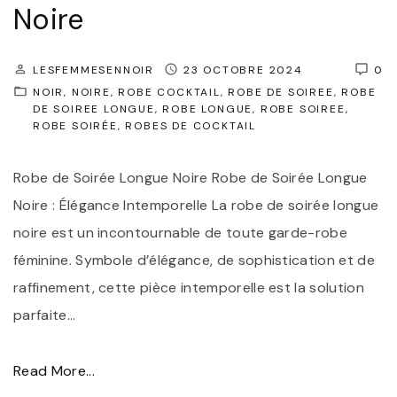
o
Noire
r
l
é
e
LESFEMMESENNOIR
23 OCTOBRE 2024
0
e
d
NOIR
NOIRE
ROBE COCKTAIL
ROBE DE SOIREE
ROBE
:
DE SOIREE LONGUE
ROBE LONGUE
ROBE SOIREE
e
ROBE SOIRÉE
ROBES DE COCKTAIL
É
C
l
h
Robe de Soirée Longue Noire Robe de Soirée Longue
é
a
Noire : Élégance Intemporelle La robe de soirée longue
g
r
noire est un incontournable de toute garde-robe
a
m
féminine. Symbole d’élégance, de sophistication et de
n
e
raffinement, cette pièce intemporelle est la solution
c
e
parfaite
…
e
t
I
d
"
Read More...
n
e