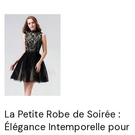
g
a
n
c
e
I
n
t
e
m
p
o
La Petite Robe de Soirée :
r
Élégance Intemporelle pour
e