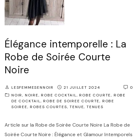
t
t
e
e
m
N
p
o
Élégance intemporelle : La
o
i
r
r
Robe de Soirée Courte
e
e
Noire
l
,
l
S
LESFEMMESENNOIR
21 JUILLET 2024
0
e
y
NOIR
NOIRE
ROBE COCKTAIL
ROBE COURTE
ROBE
:
m
DE COCKTAIL
ROBE DE SOIREE COURTE
ROBE
SOIREE
ROBES COURTES
TENUE
TENUES
L
b
a
o
Article sur la Robe de Soirée Courte Noire La Robe de
R
l
Soirée Courte Noire : Élégance et Glamour Intemporels
o
e