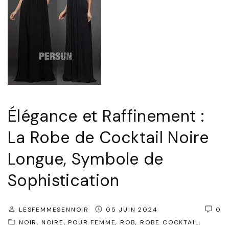
r
I
t
n
e
t
N
e
o
m
i
p
r
o
Élégance et Raffinement :
e
r
"
La Robe de Cocktail Noire
e
l
Longue, Symbole de
l
Sophistication
e
:
LESFEMMESENNOIR
05 JUIN 2024
0
L
NOIR
NOIRE
POUR FEMME
ROB
ROBE COCKTAIL