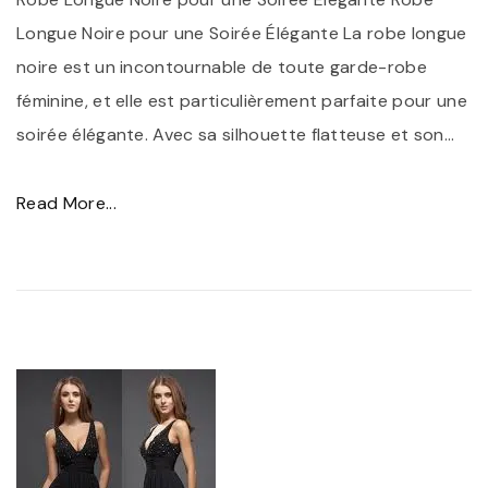
o
Longue Noire pour une Soirée Élégante La robe longue
i
b
noire est un incontournable de toute garde-robe
n
e
féminine, et elle est particulièrement parfaite pour une
e
d
soirée élégante. Avec sa silhouette flatteuse et son
m
…
e
e
S
n
"
Read More...
o
t
É
i
"
l
r
é
é
g
e
a
C
n
o
c
u
e