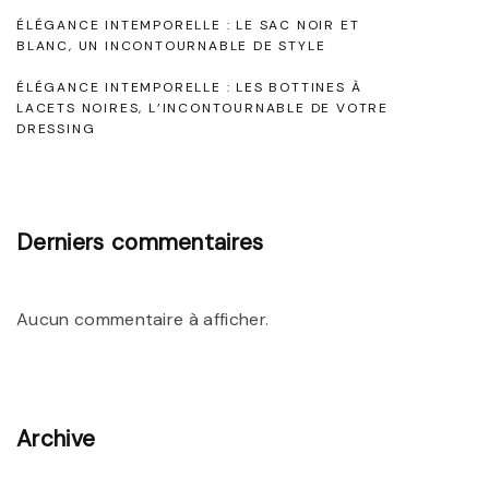
s
L
ÉLÉGANCE INTEMPORELLE : LE SAC NOIR ET
e
a
BLANC, UN INCONTOURNABLE DE STYLE
a
,
r
R
ÉLÉGANCE INTEMPORELLE : LES BOTTINES À
S
LACETS NOIRES, L’INCONTOURNABLE DE VOTRE
o
DRESSING
y
t
b
m
i
e
b
d
c
o
Derniers commentaires
e
l
l
S
e
e
Aucun commentaire à afficher.
o
d
i
s
e
r
S
é
Archive
o
e
p