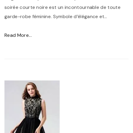
e
soirée courte noire est un incontournable de toute
z
garde-robe féminine. Symbole d’élégance et
…
V
o
"
Read More...
t
É
r
l
e
é
L
g
o
a
o
n
k
c
a
e
v
i
e
n