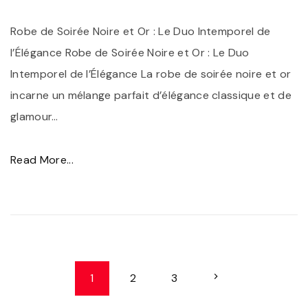
I
n
n
Robe de Soirée Noire et Or : Le Duo Intemporel de
t
o
l’Élégance Robe de Soirée Noire et Or : Le Duo
:
u
Intemporel de l’Élégance La robe de soirée noire et or
L
b
incarne un mélange parfait d’élégance classique et de
a
l
glamour
…
R
i
o
a
"
Read More...
b
b
É
e
l
l
d
e
é
e
"
g
C
a
N
o
N
1
2
3
n
c
a