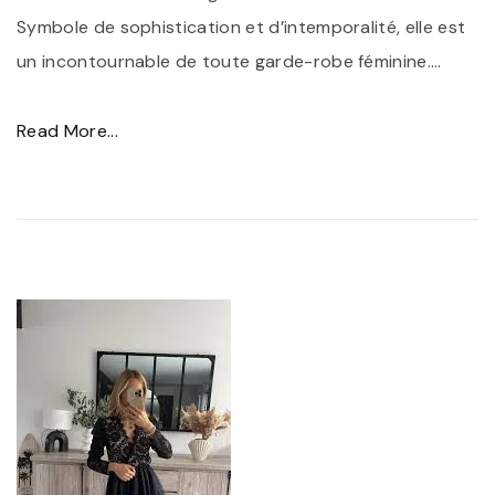
Symbole de sophistication et d’intemporalité, elle est
e
b
un incontournable de toute garde-robe féminine.
N
…
e
o
d
i
"
Read More...
e
r
É
S
e
l
o
C
é
i
o
g
r
u
a
é
r
n
e
t
c
C
e
e
o
"
i
u
n
r