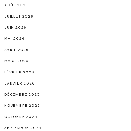
N
h
AOÛT 2026
o
i
JUILLET 2026
i
s
JUIN 2026
r
t
e
MAI 2026
i
e
c
AVRIL 2026
t
a
MARS 2026
O
t
FÉVRIER 2026
r
i
"
JANVIER 2026
o
n
DÉCEMBRE 2025
"
NOVEMBRE 2025
OCTOBRE 2025
SEPTEMBRE 2025