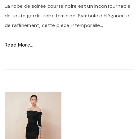
La robe de soirée courte noire est un incontournable
b
d
de toute garde-robe féminine. Symbole d’élégance et
e
e
de raffinement, cette pièce intemporelle
…
N
R
o
a
"
Read More...
i
f
É
r
f
l
e
i
é
C
n
g
o
e
a
c
m
n
k
e
c
t
n
e
a
t
i
i
"