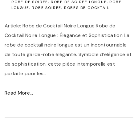
a
ROBE DE SOIREE
ROBE DE SOIREE LONGUE
ROBE
LONGUE
ROBE SOIREE
ROBES DE COCKTAIL
R
o
Article: Robe de Cocktail Noire Longue Robe de
b
Cocktail Noire Longue : Élégance et Sophistication La
e
robe de cocktail noire longue est un incontournable
L
de toute garde-robe élégante. Symbole d’élégance et
o
de sophistication, cette pièce intemporelle est
n
parfaite pour les
…
g
u
"
Read More...
e
É
N
l
o
é
i
g
r