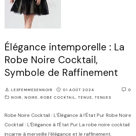
c
t
u
e
n
m
e
p
R
o
Élégance intemporelle : La
o
r
Robe Noire Cocktail,
b
e
e
l
Symbole de Raffinement
d
l
e
e
LESFEMMESENNOIR
01 AOÛT 2024
0
S
:
NOIR
NOIRE
ROBE COCKTAIL
TENUE
TENUES
o
L
Robe Noire Cocktail : L’Élégance à l’État Pur Robe Noire
i
a
Cocktail : L’Élégance à l’État Pur La robe noire cocktail
r
R
incarne à merveille l’élégance et le raffinement.
é
o