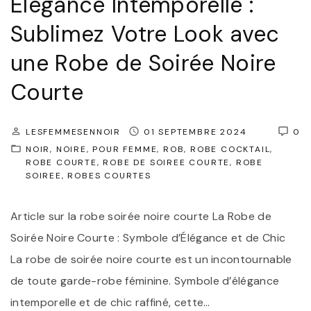
Élégance Intemporelle :
r
o
Sublimez Votre Look avec
e
u
l
une Robe de Soirée Noire
t
l
e
Courte
e
s
:
l
LESFEMMESENNOIR
01 SEPTEMBRE 2024
0
L
e
NOIR
NOIRE
POUR FEMME
ROB
ROBE COCKTAIL
a
ROBE COURTE
ROBE DE SOIREE COURTE
ROBE
s
SOIREE
ROBES COURTES
R
O
o
c
Article sur la robe soirée noire courte La Robe de
b
c
Soirée Noire Courte : Symbole d’Élégance et de Chic
e
a
La robe de soirée noire courte est un incontournable
d
s
de toute garde-robe féminine. Symbole d’élégance
e
i
intemporelle et de chic raffiné, cette
…