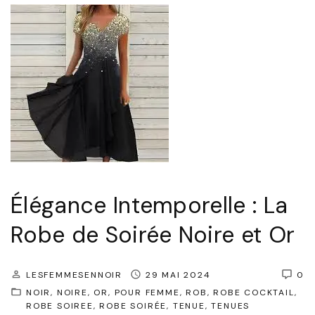
a
e
n
p
c
o
e
u
e
r
t
u
R
n
a
e
f
S
Élégance Intemporelle : La
f
o
i
Robe de Soirée Noire et Or
i
n
r
e
é
LESFEMMESENNOIR
29 MAI 2024
0
m
NOIR
NOIRE
OR
POUR FEMME
ROB
ROBE COCKTAIL
e
ROBE SOIREE
ROBE SOIRÉE
TENUE
TENUES
e