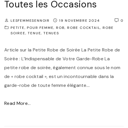
l
Toutes les Occasions
l
e
LESFEMMESENNOIR
19 NOVEMBRE 2024
0
:
PETITE
POUR FEMME
ROB
ROBE COCKTAIL
ROBE
SOIREE
TENUE
TENUES
L
a
Article sur la Petite Robe de Soirée La Petite Robe de
P
Soirée : L’Indispensable de Votre Garde-Robe La
e
petite robe de soirée, également connue sous le nom
t
de « robe cocktail », est un incontournable dans la
i
garde-robe de toute femme élégante.
…
t
e
"
Read More...
R
L
o
a
b