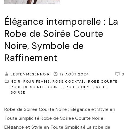
m
r
p
e
Élégance intemporelle : La
o
"
r
Robe de Soirée Courte
e
Noire, Symbole de
l
Raffinement
l
e
:
LESFEMMESENNOIR
19 AOÛT 2024
0
S
NOIR
POUR FEMME
ROBE COCKTAIL
ROBE COURTE
ROBE DE SOIREE COURTE
ROBE SOIREE
ROBE
u
SOIRÉE
b
l
Robe de Soirée Courte Noire : Élégance et Style en
i
Toute Simplicité Robe de Soirée Courte Noire :
m
Élégance et Style en Toute Simplicité La robe de