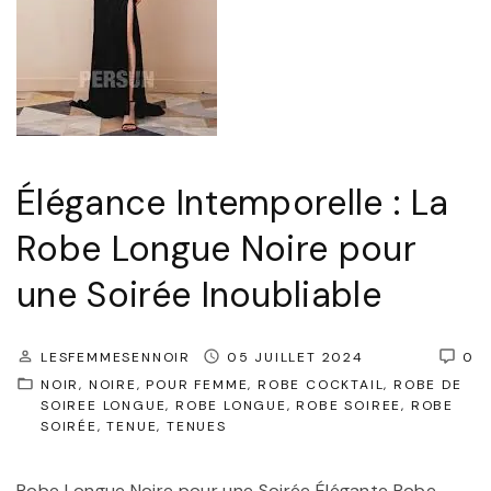
n
l
t
,
e
S
m
y
p
m
o
b
Élégance Intemporelle : La
r
o
Robe Longue Noire pour
e
l
l
une Soirée Inoubliable
e
l
d
e
e
LESFEMMESENNOIR
05 JUILLET 2024
0
:
NOIR
NOIRE
POUR FEMME
ROBE COCKTAIL
ROBE DE
R
SOIREE LONGUE
ROBE LONGUE
ROBE SOIREE
ROBE
L
a
SOIRÉE
TENUE
TENUES
a
f
R
Robe Longue Noire pour une Soirée Élégante Robe
f