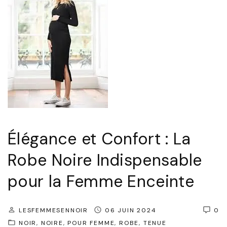
o
c
u
e
r
I
t
n
e
t
N
e
o
m
i
p
r
Élégance et Confort : La
o
e
r
Robe Noire Indispensable
"
e
pour la Femme Enceinte
l
l
LESFEMMESENNOIR
06 JUIN 2024
0
e
NOIR
NOIRE
POUR FEMME
ROBE
TENUE