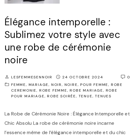
p
M
o
a
Élégance intemporelle :
u
t
r
Sublimez votre style avec
e
T
r
une robe de cérémonie
o
n
u
noire
i
t
t
e
LESFEMMESENNOIR
24 OCTOBRE 2024
0
é
s
FEMME
MARIAGE
NOIR
NOIRE
POUR FEMME
ROBE
:
CEREMONIE
ROBE FEMME
ROBE MARIAGE
ROBE
l
POUR MARIAGE
ROBE SOIRÉE
TENUE
TENUES
É
e
l
s
La Robe de Cérémonie Noire : Élégance Intemporelle et
é
O
Chic Absolu La robe de cérémonie noire incarne
g
c
l’essence même de l’élégance intemporelle et du chic