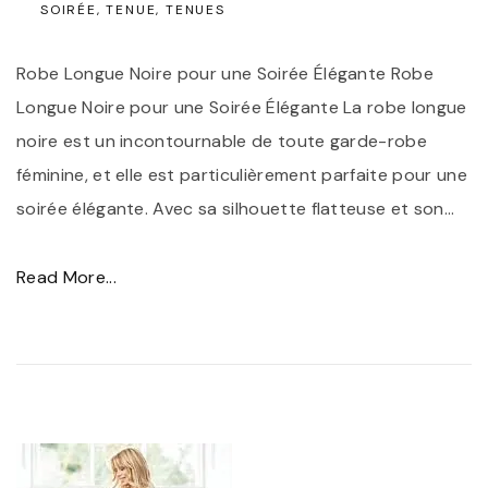
a
SOIRÉE
TENUE
TENUES
a
f
R
Robe Longue Noire pour une Soirée Élégante Robe
f
o
Longue Noire pour une Soirée Élégante La robe longue
i
b
noire est un incontournable de toute garde-robe
n
e
féminine, et elle est particulièrement parfaite pour une
e
d
soirée élégante. Avec sa silhouette flatteuse et son
m
…
e
e
S
n
"
Read More...
o
t
É
i
"
l
r
é
é
g
e
a
C
n