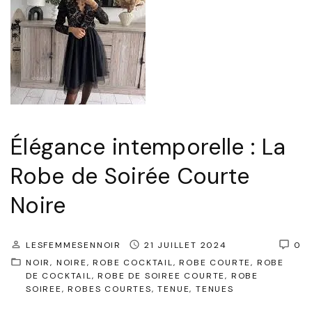
i
u
n
e
t
t
e
t
m
e
p
a
Élégance intemporelle : La
o
v
r
e
Robe de Soirée Courte
e
c
Noire
l
u
l
n
LESFEMMESENNOIR
21 JUILLET 2024
0
e
e
NOIR
NOIRE
ROBE COCKTAIL
ROBE COURTE
ROBE
:
R
DE COCKTAIL
ROBE DE SOIREE COURTE
ROBE
SOIREE
ROBES COURTES
TENUE
TENUES
L
o