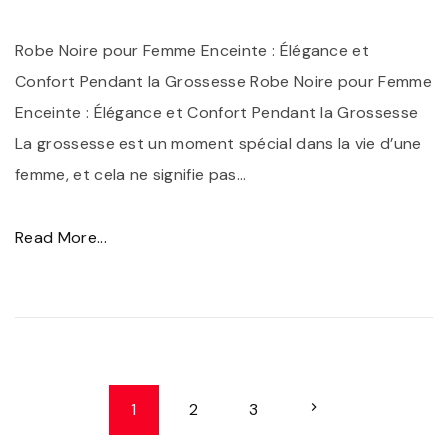
:
L
Robe Noire pour Femme Enceinte : Élégance et
a
Confort Pendant la Grossesse Robe Noire pour Femme
R
Enceinte : Élégance et Confort Pendant la Grossesse
o
La grossesse est un moment spécial dans la vie d’une
b
femme, et cela ne signifie pas
…
e
L
"
Read More...
o
É
n
l
g
é
u
g
e
a
N
N
1
2
3
N
n
a
o