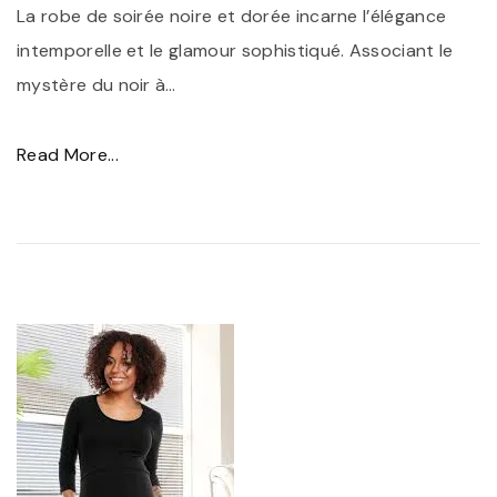
s
La robe de soirée noire et dorée incarne l’élégance
i
e
intemporelle et le glamour sophistiqué. Associant le
m
"
mystère du noir à
…
e
z
"
Read More...
v
É
o
l
t
é
r
g
e
a
s
n
t
c
y
e
l
e
e