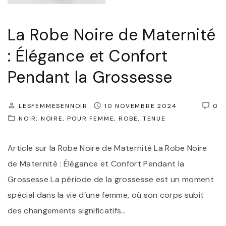
e
La Robe Noire de Maternité
S
o
: Élégance et Confort
i
Pendant la Grossesse
r
é
LESFEMMESENNOIR
10 NOVEMBRE 2024
0
e
NOIR
NOIRE
POUR FEMME
ROBE
TENUE
:
É
Article sur la Robe Noire de Maternité La Robe Noire
l
de Maternité : Élégance et Confort Pendant la
é
Grossesse La période de la grossesse est un moment
g
spécial dans la vie d’une femme, où son corps subit
a
des changements significatifs
…
n