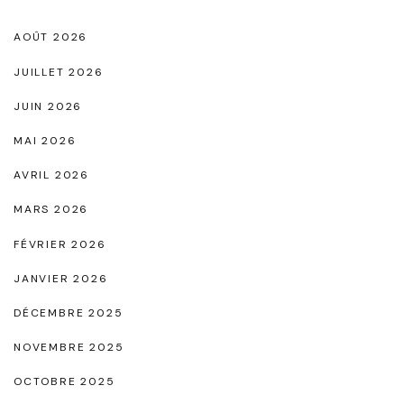
e
n
AOÛT 2026
s
JUILLET 2026
a
JUIN 2026
b
MAI 2026
l
e
AVRIL 2026
p
MARS 2026
o
FÉVRIER 2026
u
JANVIER 2026
r
DÉCEMBRE 2025
l
a
NOVEMBRE 2025
F
OCTOBRE 2025
e