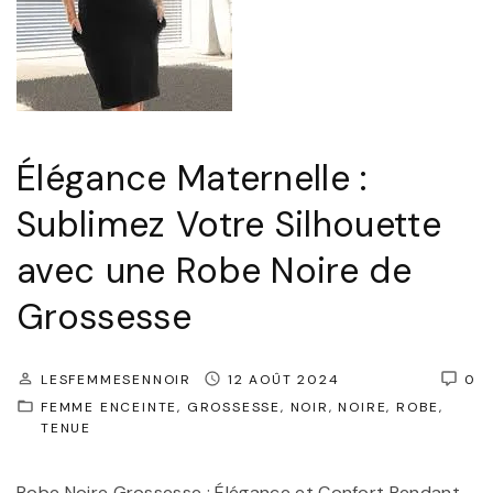
t
a
G
v
l
e
a
c
m
u
Élégance Maternelle :
o
n
u
Sublimez Votre Silhouette
e
r
r
avec une Robe Noire de
:
o
Grossesse
L
b
a
e
R
LESFEMMESENNOIR
12 AOÛT 2024
0
d
FEMME ENCEINTE
o
GROSSESSE
NOIR
NOIRE
ROBE
e
TENUE
b
c
e
é
Robe Noire Grossesse : Élégance et Confort Pendant