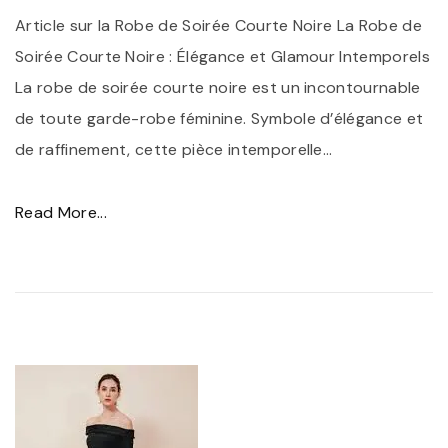
a
b
Article sur la Robe de Soirée Courte Noire La Robe de
R
e
Soirée Courte Noire : Élégance et Glamour Intemporels
o
N
La robe de soirée courte noire est un incontournable
b
o
de toute garde-robe féminine. Symbole d’élégance et
e
i
de raffinement, cette pièce intemporelle
…
N
r
o
e
"
Read More...
i
d
É
r
e
l
e
G
é
C
r
g
o
o
a
c
s
n
k
s
c
t
e