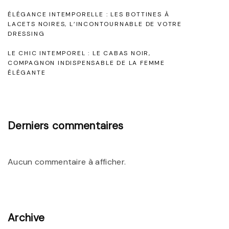
s
é
o
ÉLÉGANCE INTEMPORELLE : LES BOTTINES À
a
e
LACETS NOIRES, L’INCONTOURNABLE DE VOTRE
b
DRESSING
I
r
e
n
LE CHIC INTEMPOREL : LE CABAS NOIR,
N
COMPAGNON INDISPENSABLE DE LA FEMME
t
o
ÉLÉGANTE
o
u
i
i
b
r
c
l
e
Derniers commentaires
l
i
I
a
e
n
Aucun commentaire à afficher.
b
d
s
l
i
e
s
"
Archive
p