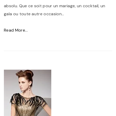
a
c
absolu. Que ce soit pour un mariage, un cocktail, un
n
a
gala ou toute autre occasion
…
c
s
e
i
"
Read More...
e
o
É
t
n
l
C
s
é
o
"
g
n
a
f
n
o
c
r
e
t
i
P
n
e