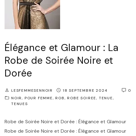
t
n
e
d
m
a
p
n
o
t
Élégance et Glamour : La
r
l
Robe de Soirée Noire et
e
a
l
Dorée
G
l
r
e
o
LESFEMMESENNOIR
18 SEPTEMBRE 2024
0
:
NOIR
POUR FEMME
ROB
ROBE SOIREE
TENUE
s
TENUES
S
s
u
e
Robe de Soirée Noire et Dorée : Élégance et Glamour
b
s
Robe de Soirée Noire et Dorée : Élégance et Glamour
l