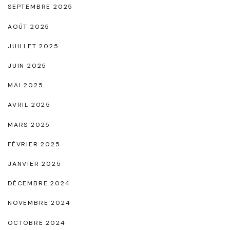
SEPTEMBRE 2025
m
AOÛT 2025
m
e
JUILLET 2025
E
JUIN 2025
n
MAI 2025
c
AVRIL 2025
e
i
MARS 2025
n
FÉVRIER 2025
t
JANVIER 2025
e
DÉCEMBRE 2024
"
NOVEMBRE 2024
OCTOBRE 2024