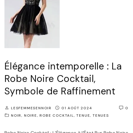
t
M
D
a
o
t
r
e
é
r
e
n
"
e
Élégance intemporelle : La
l
Robe Noire Cocktail,
l
e
Symbole de Raffinement
:
S
LESFEMMESENNOIR
01 AOÛT 2024
0
u
NOIR
NOIRE
ROBE COCKTAIL
TENUE
TENUES
b
Robe Noire Cocktail : L’Élégance à l’État Pur Robe Noire