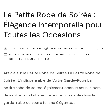
u
c
La Petite Robe de Soirée :
t
Élégance Intemporelle pour
i
o
Toutes les Occasions
n
:
LESFEMMESENNOIR
19 NOVEMBRE 2024
0
L
PETITE
POUR FEMME
ROB
ROBE COCKTAIL
ROBE
SOIREE
TENUE
TENUES
e
s
Article sur la Petite Robe de Soirée La Petite Robe de
D
Soirée : L’Indispensable de Votre Garde-Robe La
e
petite robe de soirée, également connue sous le nom
s
de « robe cocktail », est un incontournable dans la
s
garde-robe de toute femme élégante.
…
o