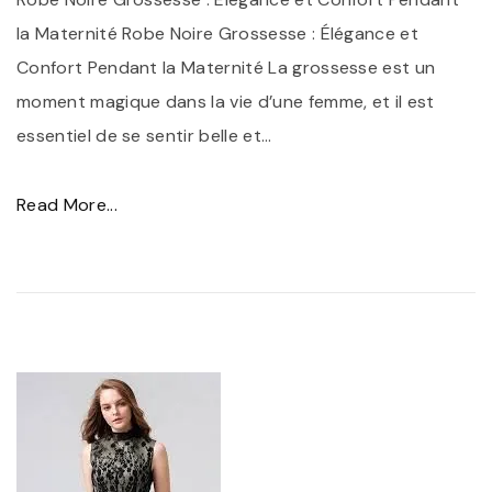
d
r
la Maternité Robe Noire Grossesse : Élégance et
e
é
Confort Pendant la Maternité La grossesse est un
S
m
moment magique dans la vie d’une femme, et il est
o
o
essentiel de se sentir belle et
…
i
n
r
i
"
Read More...
é
e
É
e
n
l
N
o
é
o
i
g
i
r
a
r
e
n
e
"
c
e
e