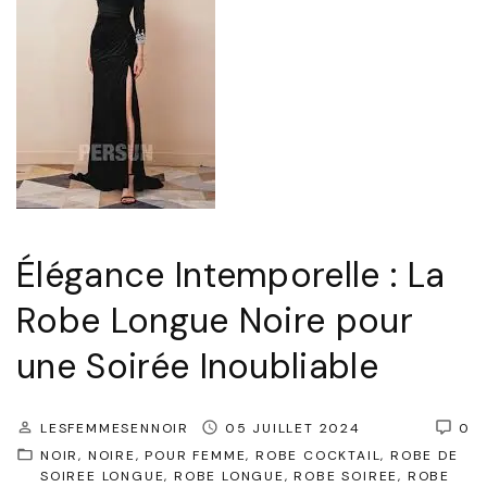
e
a
s
i
i
s
n
l
e
t
,
"
e
S
m
y
p
m
o
b
Élégance Intemporelle : La
r
o
Robe Longue Noire pour
e
l
l
une Soirée Inoubliable
e
l
d
e
e
LESFEMMESENNOIR
05 JUILLET 2024
0
:
NOIR
NOIRE
POUR FEMME
ROBE COCKTAIL
ROBE DE
R
SOIREE LONGUE
ROBE LONGUE
ROBE SOIREE
ROBE
L