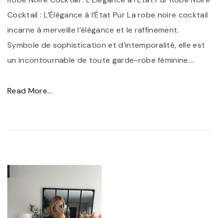
l
Cocktail : L’Élégance à l’État Pur La robe noire cocktail
i
incarne à merveille l’élégance et le raffinement.
m
Symbole de sophistication et d’intemporalité, elle est
e
un incontournable de toute garde-robe féminine.
…
z
V
"
Read More...
o
É
t
l
r
é
e
g
S
a
i
n
l
c
h
e
o