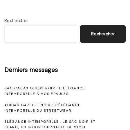
c
e
i
v
e
r
x
e
i
Rechercher
e
t
t
g
Rechercher
p
C
o
a
o
p
u
n
t
a
r
f
Derniers messages
i
u
o
g
n
o
r
e
SAC CABAS GUESS NOIR : L’ÉLÉGANCE
e
t
n
INTEMPORELLE À VOS ÉPAULES
S
:
ADIDAS GAZELLE NOIR : L’ÉLÉGANCE
d
o
L
INTEMPORELLE DU STREETWEAR
i
e
a
ÉLÉGANCE INTEMPORELLE : LE SAC NOIR ET
r
R
BLANC, UN INCONTOURNABLE DE STYLE