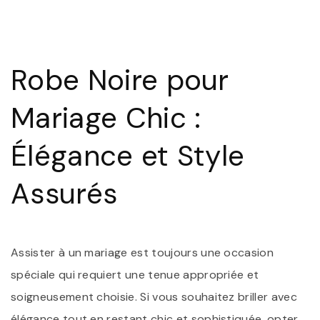
R
N
P
U
M
Robe Noire pour
C
:
É
Mariage Chic :
I
E
R
Élégance et Style
A
Assurés
Assister à un mariage est toujours une occasion
spéciale qui requiert une tenue appropriée et
soigneusement choisie. Si vous souhaitez briller avec
élégance tout en restant chic et sophistiquée, opter