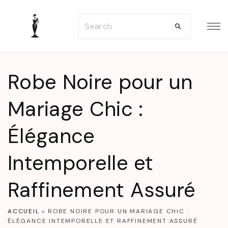
S
S
k
e
i
a
p
r
t
Robe Noire pour un
c
o
h
Mariage Chic :
c
f
o
Élégance
o
n
r
t
Intemporelle et
:
e
n
Raffinement Assuré
t
ACCUEIL
»
ROBE NOIRE POUR UN MARIAGE CHIC :
ÉLÉGANCE INTEMPORELLE ET RAFFINEMENT ASSURÉ