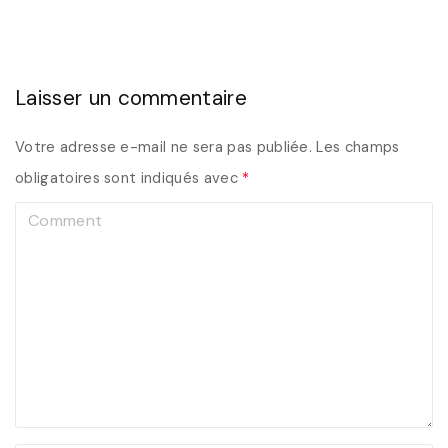
Laisser un commentaire
Votre adresse e-mail ne sera pas publiée.
Les champs
obligatoires sont indiqués avec
*
C
o
m
m
e
n
t