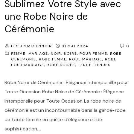
Sublimez Votre Style avec
i
a
a
une Robe Noire de
i
g
t
Cérémonie
e
e
:
p
LESFEMMESENNOIR
31 MAI 2024
0
É
o
FEMME
MARIAGE
NOIR
NOIRE
POUR FEMME
ROBE
l
CEREMONIE
ROBE FEMME
ROBE MARIAGE
ROBE
u
POUR MARIAGE
ROBE SOIRÉE
TENUE
TENUES
é
r
g
u
Robe Noire de Cérémonie : Élégance Intemporelle pour
a
n
Toute Occasion Robe Noire de Cérémonie : Élégance
n
M
Intemporelle pour Toute Occasion La robe noire de
c
a
cérémonie est un incontournable dans la garde-robe
e
r
de toute femme en quête d’élégance et de
e
i
sophistication.
…
t