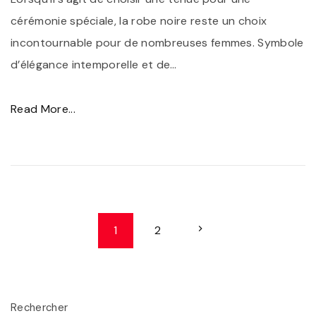
p
e
cérémonie spéciale, la robe noire reste un choix
o
C
incontournable pour de nombreuses femmes. Symbole
u
é
d’élégance intemporelle et de
…
r
r
u
é
"
Read More...
n
m
É
e
o
l
R
n
é
o
i
g
b
e
a
N
e
N
1
2
"
n
N
a
c
e
o
v
e
i
x
I
i
Rechercher
r