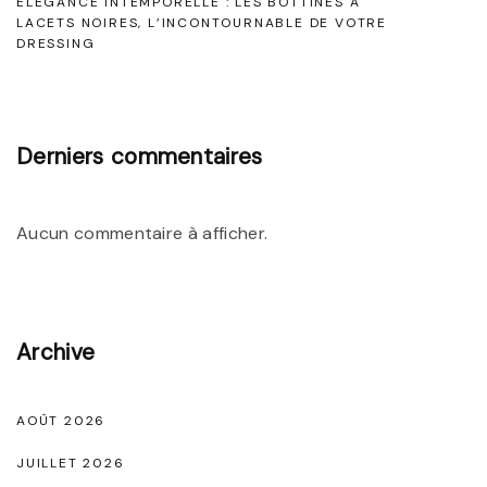
r
R
ÉLÉGANCE INTEMPORELLE : LES BOTTINES À
u
LACETS NOIRES, L’INCONTOURNABLE DE VOTRE
o
DRESSING
t
n
b
M
i
e
a
N
c
r
Derniers commentaires
o
i
l
i
a
e
Aucun commentaire à afficher.
r
g
e
s
e
p
"
o
Archive
u
r
AOÛT 2026
u
JUILLET 2026
n