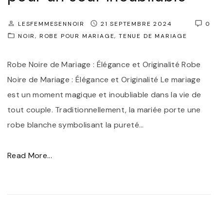
l
e
LESFEMMESENNOIR
21 SEPTEMBRE 2024
0
:
NOIR
ROBE POUR MARIAGE
TENUE DE MARIAGE
S
u
Robe Noire de Mariage : Élégance et Originalité Robe
b
Noire de Mariage : Élégance et Originalité Le mariage
l
est un moment magique et inoubliable dans la vie de
i
tout couple. Traditionnellement, la mariée porte une
m
robe blanche symbolisant la pureté
…
e
z
"
Read More...
v
R
o
o
t
b
r
e