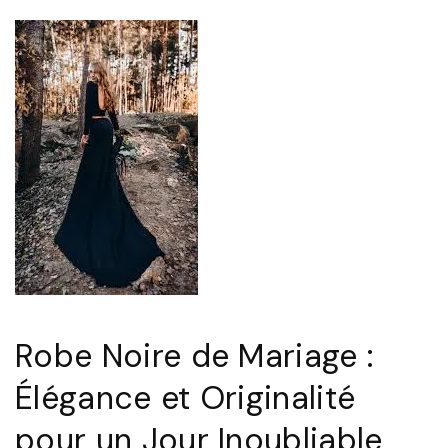
a
n
c
e
i
n
t
e
m
p
o
Robe Noire de Mariage :
r
Élégance et Originalité
e
l
pour un Jour Inoubliable