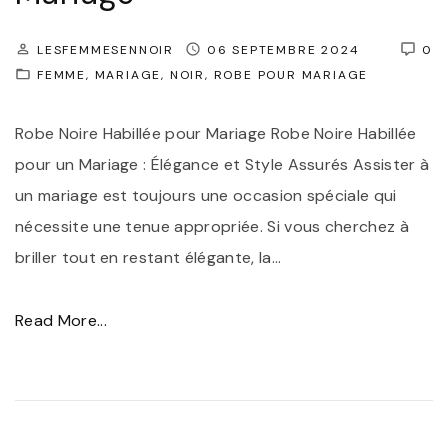
o
:
b
É
LESFEMMESENNOIR
06 SEPTEMBRE 2024
0
e
l
FEMME
MARIAGE
NOIR
ROBE POUR MARIAGE
d
é
Robe Noire Habillée pour Mariage Robe Noire Habillée
e
g
pour un Mariage : Élégance et Style Assurés Assister à
c
a
un mariage est toujours une occasion spéciale qui
é
n
nécessite une tenue appropriée. Si vous cherchez à
r
c
briller tout en restant élégante, la
…
é
e
m
e
"
Read More...
o
t
R
n
O
o
i
r
b
e
i
e
n
g