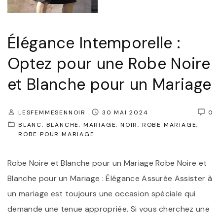
p
o
Élégance Intemporelle :
r
Optez pour une Robe Noire
e
l
et Blanche pour un Mariage
l
e
LESFEMMESENNOIR
30 MAI 2024
0
:
BLANC
BLANCHE
MARIAGE
NOIR
ROBE MARIAGE
ROBE POUR MARIAGE
S
u
Robe Noire et Blanche pour un Mariage Robe Noire et
b
Blanche pour un Mariage : Élégance Assurée Assister à
l
un mariage est toujours une occasion spéciale qui
i
demande une tenue appropriée. Si vous cherchez une
m