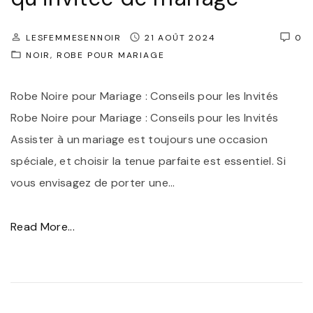
L
o
’
u
LESFEMMESENNOIR
21 AOÛT 2024
0
É
r
NOIR
ROBE POUR MARIAGE
l
I
é
Robe Noire pour Mariage : Conseils pour les Invités
n
g
Robe Noire pour Mariage : Conseils pour les Invités
o
a
Assister à un mariage est toujours une occasion
u
n
spéciale, et choisir la tenue parfaite est essentiel. Si
b
c
vous envisagez de porter une
…
l
e
i
P
"
Read More...
a
a
C
b
r
o
l
f
n
e
a
s