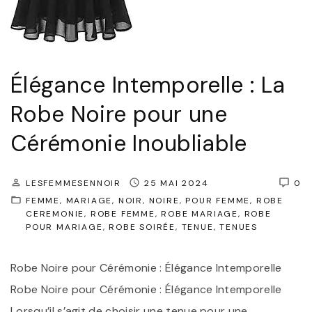
e
m
c
p
u
o
n
Élégance Intemporelle : La
r
e
e
Robe Noire pour une
R
l
o
Cérémonie Inoubliable
l
b
e
e
LESFEMMESENNOIR
25 MAI 2024
0
:
N
FEMME
MARIAGE
NOIR
NOIRE
POUR FEMME
ROBE
O
CEREMONIE
ROBE FEMME
ROBE MARIAGE
ROBE
o
POUR MARIAGE
ROBE SOIRÉE
TENUE
TENUES
p
i
t
r
Robe Noire pour Cérémonie : Élégance Intemporelle
e
e
Robe Noire pour Cérémonie : Élégance Intemporelle
z
d
Lorsqu’il s’agit de choisir une tenue pour une