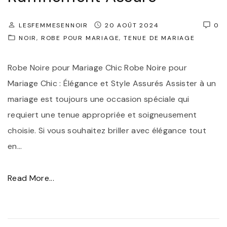
g
r
e
l
LESFEMMESENNOIR
20 AOÛT 2024
0
NOIR
ROBE POUR MARIAGE
"
TENUE DE MARIAGE
a
r
Robe Noire pour Mariage Chic Robe Noire pour
o
Mariage Chic : Élégance et Style Assurés Assister à un
b
mariage est toujours une occasion spéciale qui
e
requiert une tenue appropriée et soigneusement
n
choisie. Si vous souhaitez briller avec élégance tout
o
en
…
i
r
"
Read More...
e
R
p
o
a
b