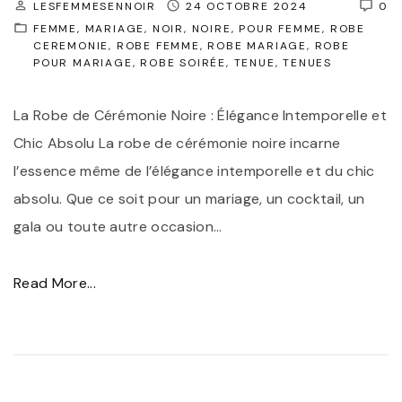
LESFEMMESENNOIR
24 OCTOBRE 2024
0
FEMME
MARIAGE
NOIR
NOIRE
POUR FEMME
ROBE
CEREMONIE
ROBE FEMME
ROBE MARIAGE
ROBE
POUR MARIAGE
ROBE SOIRÉE
TENUE
TENUES
La Robe de Cérémonie Noire : Élégance Intemporelle et
Chic Absolu La robe de cérémonie noire incarne
l’essence même de l’élégance intemporelle et du chic
absolu. Que ce soit pour un mariage, un cocktail, un
gala ou toute autre occasion
…
"
Read More...
É
l
é
g