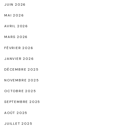
JUIN 2026
e
C
MAI 2026
é
AVRIL 2026
r
MARS 2026
é
FÉVRIER 2026
m
o
JANVIER 2026
n
DÉCEMBRE 2025
i
NOVEMBRE 2025
e
OCTOBRE 2025
I
n
SEPTEMBRE 2025
o
AOÛT 2025
u
JUILLET 2025