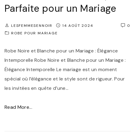
r
Parfaite pour un Mariage
i
i
n
a
v
LESFEMMESENNOIR
14 AOÛT 2024
0
g
ROBE POUR MARIAGE
i
e
t
C
Robe Noire et Blanche pour un Mariage : Élégance
é
h
Intemporelle Robe Noire et Blanche pour un Mariage :
e
i
Élégance Intemporelle Le mariage est un moment
d
c
spécial où l’élégance et le style sont de rigueur. Pour
e
:
les invitées en quête d’une
…
m
É
a
l
"
Read More...
r
é
É
i
g
l
a
a
é