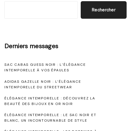
n
e
t
g
Rechercher
t
e
a
e
p
t
m
t
B
a
p
l
Derniers messages
i
o
g
a
o
r
n
SAC CABAS GUESS NOIR : L’ÉLÉGANCE
e
e
n
INTEMPORELLE À VOS ÉPAULES
c
l
h
ADIDAS GAZELLE NOIR : L’ÉLÉGANCE
d
l
INTEMPORELLE DU STREETWEAR
e
e
e
p
ÉLÉGANCE INTEMPORELLE : DÉCOUVREZ LA
:
BEAUTÉ DES BIJOUX EN OR NOIR
s
o
L
ÉLÉGANCE INTEMPORELLE : LE SAC NOIR ET
u
a
BLANC, UN INCONTOURNABLE DE STYLE
a
r