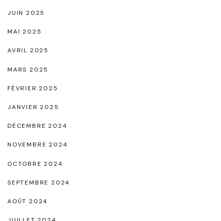
b
JUIN 2025
l
MAI 2025
i
a
AVRIL 2025
b
MARS 2025
l
FÉVRIER 2025
e
JANVIER 2025
"
DÉCEMBRE 2024
NOVEMBRE 2024
OCTOBRE 2024
SEPTEMBRE 2024
AOÛT 2024
JUILLET 2024