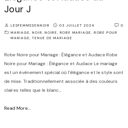
e
l
Jour J
e
l
t
e
LESFEMMESENNOIR
03 JUILLET 2024
0
R
:
MARIAGE
NOIR
NOIRE
ROBE MARIAGE
ROBE POUR
MARIAGE
TENUE DE MARIAGE
a
L
f
a
Robe Noire pour Mariage : Élégance et Audace Robe
f
R
Noire pour Mariage : Élégance et Audace Le mariage
i
o
est un événement spécial où l’élégance et le style sont
n
b
de mise. Traditionnellement associée à des couleurs
e
e
claires telles que le blanc
…
m
N
e
o
"
Read More...
n
i
R
t
r
o