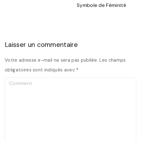
Symbole de Féminité
Laisser un commentaire
Votre adresse e-mail ne sera pas publiée.
Les champs
obligatoires sont indiqués avec
*
C
o
m
m
e
n
t