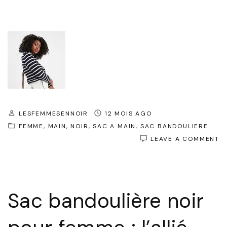
LESFEMMESENNOIR
12 MOIS AGO
FEMME
MAIN
NOIR
SAC A MAIN
SAC BANDOULIERE
O
LEAVE A COMMENT
T
L
S
B
N
Sac bandoulière noir
F
P
C
I