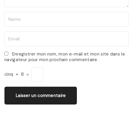
N
a
m
E
e
m
*
a
Enregistrer mon nom, mon e-mail et mon site dans le
navigateur pour mon prochain commentaire.
i
l
cinq
+
8
=
*