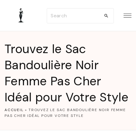
S
S
k
e
i
a
p
r
t
Trouvez le Sac
c
o
h
Bandoulière Noir
c
f
o
Femme Pas Cher
o
n
r
t
Idéal pour Votre Style
:
e
n
ACCUEIL
»
TROUVEZ LE SAC BANDOULIÈRE NOIR FEMME
PAS CHER IDÉAL POUR VOTRE STYLE
t