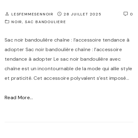
y
d
l
l
LESFEMMESENNOIR
28 JUILLET 2025
0
é
e
e
NOIR
SAC BANDOULIERE
a
"
a
l
Sac noir bandoulière chaîne : l’accessoire tendance à
v
p
adopter Sac noir bandoulière chaîne : l’accessoire
e
o
tendance à adopter Le sac noir bandoulière avec
c
u
chaîne est un incontournable de la mode qui allie style
u
r
et praticité. Cet accessoire polyvalent s’est imposé
…
n
V
S
o
"
Read More...
a
t
L
c
r
e
B
e
C
a
S
h
n