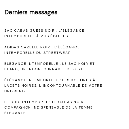
t
è
Derniers messages
r
r
e
e
SAC CABAS GUESS NOIR : L’ÉLÉGANCE
S
à
INTEMPORELLE À VOS ÉPAULES
t
C
ADIDAS GAZELLE NOIR : L’ÉLÉGANCE
y
h
INTEMPORELLE DU STREETWEAR
l
a
ÉLÉGANCE INTEMPORELLE : LE SAC NOIR ET
e
BLANC, UN INCONTOURNABLE DE STYLE
î
a
n
ÉLÉGANCE INTEMPORELLE : LES BOTTINES À
LACETS NOIRES, L’INCONTOURNABLE DE VOTRE
v
e
DRESSING
e
"
LE CHIC INTEMPOREL : LE CABAS NOIR,
c
COMPAGNON INDISPENSABLE DE LA FEMME
u
ÉLÉGANTE
n