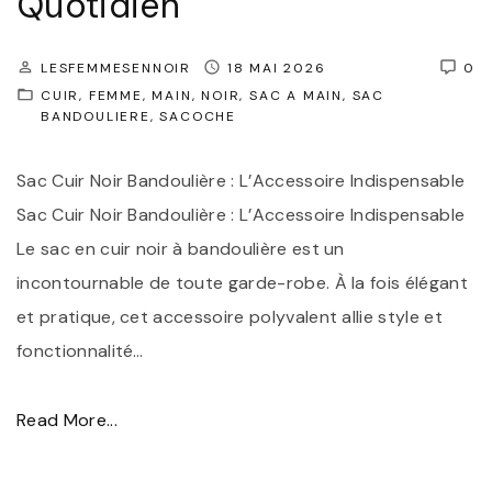
Quotidien
e
s
LESFEMMESENNOIR
18 MAI 2026
0
s
CUIR
FEMME
MAIN
NOIR
SAC A MAIN
SAC
N
BANDOULIERE
SACOCHE
o
i
Sac Cuir Noir Bandoulière : L’Accessoire Indispensable
r
Sac Cuir Noir Bandoulière : L’Accessoire Indispensable
:
Le sac en cuir noir à bandoulière est un
L
incontournable de toute garde-robe. À la fois élégant
’
et pratique, cet accessoire polyvalent allie style et
É
fonctionnalité
…
l
é
"
Read More...
g
S
a
a