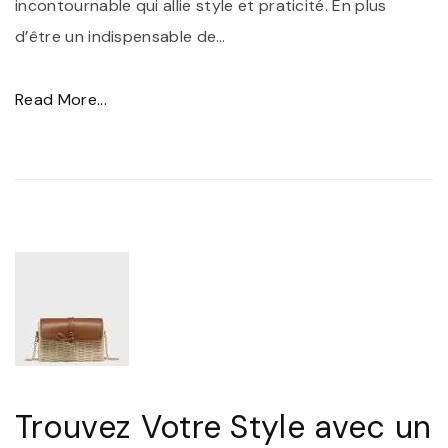
incontournable qui allie style et praticité. En plus
t
r
d’être un indispensable de
…
N
P
o
a
"
Read More...
i
s
T
r
C
r
B
h
o
a
e
u
n
r
v
d
"
e
o
z
u
l
l
e
i
S
è
Trouvez Votre Style avec un
a
r