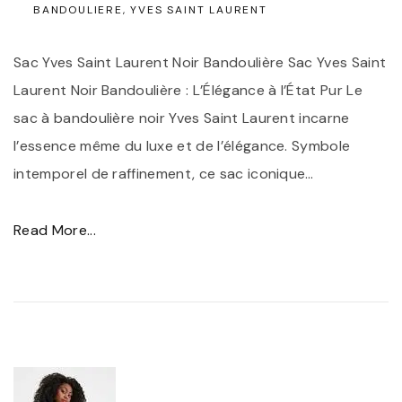
BANDOULIERE
YVES SAINT LAURENT
u
e
o
S
Sac Yves Saint Laurent Noir Bandoulière Sac Yves Saint
t
t
Laurent Noir Bandoulière : L’Élégance à l’État Pur Le
i
y
sac à bandoulière noir Yves Saint Laurent incarne
d
l
l’essence même du luxe et de l’élégance. Symbole
i
e
intemporel de raffinement, ce sac iconique
…
e
a
n
v
"
Read More...
"
e
L
c
e
u
S
n
a
S
c
a
Y