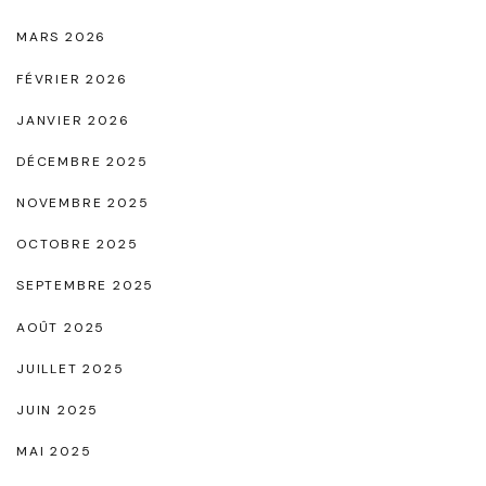
è
MARS 2026
r
FÉVRIER 2026
e
JANVIER 2026
P
a
DÉCEMBRE 2025
s
NOVEMBRE 2025
C
OCTOBRE 2025
h
SEPTEMBRE 2025
e
r
AOÛT 2025
"
JUILLET 2025
JUIN 2025
MAI 2025