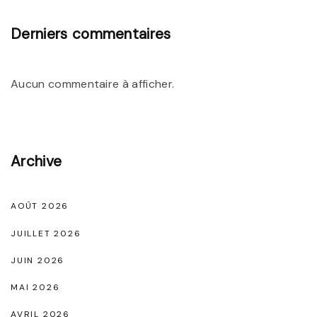
S
a
Derniers commentaires
c
N
Aucun commentaire à afficher.
o
i
r
B
Archive
a
n
AOÛT 2026
d
JUILLET 2026
o
JUIN 2026
u
MAI 2026
l
i
AVRIL 2026