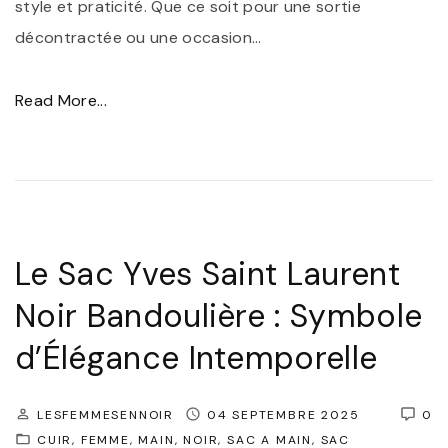
style et praticité. Que ce soit pour une sortie
n
décontractée ou une occasion
…
c
e
"
Read More...
P
T
r
r
a
o
t
u
i
v
Le Sac Yves Saint Laurent
q
e
Noir Bandoulière : Symbole
u
z
e
d’Élégance Intemporelle
V
a
o
u
t
LESFEMMESENNOIR
04 SEPTEMBRE 2025
0
Q
r
CUIR
FEMME
MAIN
NOIR
SAC A MAIN
SAC