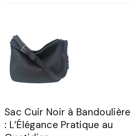
c
B
a
n
d
o
u
l
i
è
r
Sac Cuir Noir à Bandoulière
e
G
: L’Élégance Pratique au
u