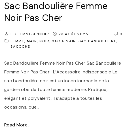
Sac Bandoulière Femme
c
e
Noir Pas Cher
B
:
a
S
n
y
LESFEMMESENNOIR
23 AOÛT 2025
0
d
FEMME
MAIN
NOIR
SAC A MAIN
SAC BANDOULIERE
m
SACOCHE
o
b
u
o
Sac Bandoulière Femme Noir Pas Cher Sac Bandoulière
l
l
Femme Noir Pas Cher : L’Accessoire Indispensable Le
i
e
sac bandoulière noir est un incontournable de la
è
d
garde-robe de toute femme moderne. Pratique,
r
’
élégant et polyvalent, il s’adapte à toutes les
e
É
occasions, que
…
N
l
o
é
"
Read More...