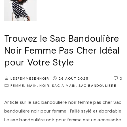
c
v
B
e
a
s
n
S
Trouvez le Sac Bandoulière
d
a
o
Noir Femme Pas Cher Idéal
i
u
pour Votre Style
n
l
t
i
L
LESFEMMESENNOIR
26 AOÛT 2025
0
è
a
FEMME
MAIN
NOIR
SAC A MAIN
SAC BANDOULIERE
r
u
e
Article sur le sac bandoulière noir femme pas cher Sac
r
N
bandoulière noir pour femme : l’allié stylé et abordable
e
o
Le sac bandoulière noir pour femme est un accessoire
n
i