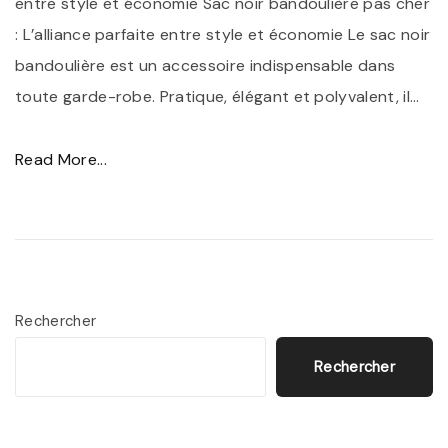
entre style et économie Sac noir bandoulière pas cher
S
o
: L’alliance parfaite entre style et économie Le sac noir
a
i
bandoulière est un accessoire indispensable dans
c
r
toute garde-robe. Pratique, élégant et polyvalent, il
…
N
P
o
a
"
Read More...
i
s
T
r
C
r
B
h
o
a
e
u
n
r
v
d
Rechercher
"
e
o
Rechercher
z
u
V
l
o
i