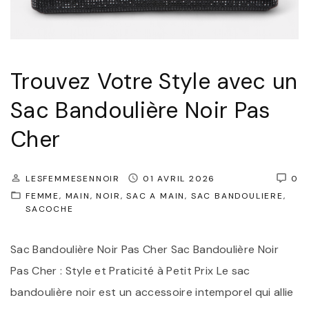
e
o
à
u
V
l
o
i
Trouvez Votre Style avec un
s
è
Sac Bandoulière Noir Pas
É
r
Cher
p
e
a
:
u
L
LESFEMMESENNOIR
01 AVRIL 2026
0
FEMME
MAIN
NOIR
SAC A MAIN
SAC BANDOULIERE
l
’
SACOCHE
e
É
s
l
Sac Bandoulière Noir Pas Cher Sac Bandoulière Noir
"
é
Pas Cher : Style et Praticité à Petit Prix Le sac
g
bandoulière noir est un accessoire intemporel qui allie
a