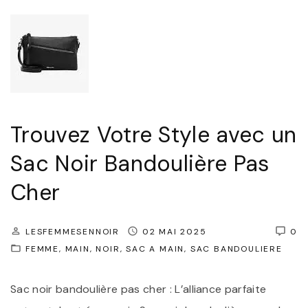
t
i
d
y
c
o
l
I
u
e
n
l
"
t
i
e
è
Trouvez Votre Style avec un
m
r
Sac Noir Bandoulière Pas
p
e
Cher
o
F
r
e
e
m
LESFEMMESENNOIR
02 MAI 2025
0
l
FEMME
MAIN
NOIR
SAC A MAIN
SAC BANDOULIERE
m
d
e
Sac noir bandoulière pas cher : L’alliance parfaite
u
N