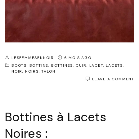
LESFEMMESENNOIR
6 MOIS AGO
BOOTS
BOTTINE
BOTTINES
CUIR
LACET
LACETS
NOIR
NOIRS
TALON
O
LEAVE A COMMENT
B
À
L
N
:
Bottines à Lacets
L
I
À
Noires :
V
P