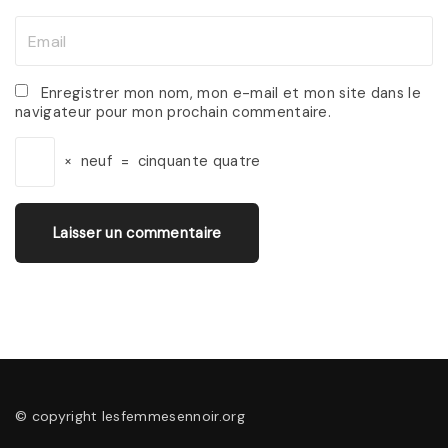
m
E
e
m
*
a
Enregistrer mon nom, mon e-mail et mon site dans le
navigateur pour mon prochain commentaire.
i
l
×
neuf
=
cinquante quatre
*
© copyright lesfemmesennoir.org