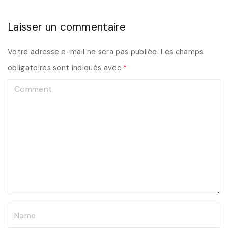
Laisser un commentaire
Votre adresse e-mail ne sera pas publiée.
Les champs
obligatoires sont indiqués avec
*
C
o
m
m
e
n
t
N
a