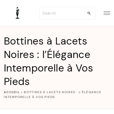
S
S
k
e
i
a
p
r
t
Bottines à Lacets
c
o
h
Noires : l’Élégance
c
f
o
Intemporelle à Vos
o
n
r
t
Pieds
:
e
n
ACCUEIL
»
BOTTINES À LACETS NOIRES : L’ÉLÉGANCE
INTEMPORELLE À VOS PIEDS
t