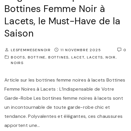
Bottines Femme Noir à
l
é
Lacets, le Must-Have de la
g
Saison
a
n
LESFEMMESENNOIR
11 NOVEMBRE 2025
0
c
BOOTS
BOTTINE
BOTTINES
LACET
LACETS
NOIR
e
NOIRS
à
v
Article sur les bottines femme noires à lacets Bottines
o
Femme Noires à Lacets : L’Indispensable de Votre
s
Garde-Robe Les bottines femme noires à lacets sont
P
un incontournable de toute garde-robe chic et
i
tendance. Polyvalentes et élégantes, ces chaussures
e
apportent une
…