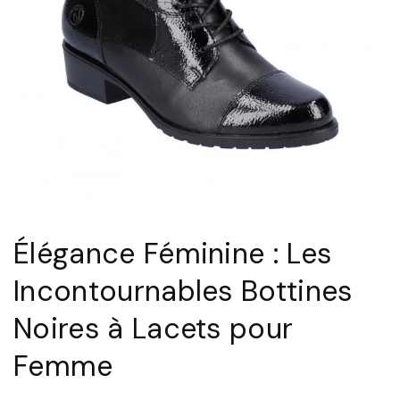
e
m
p
o
r
e
l
l
e
Élégance Féminine : Les
:
Incontournables Bottines
L
Noires à Lacets pour
e
s
Femme
B