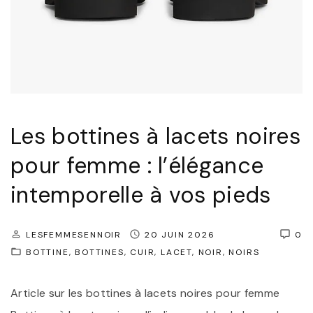
o
e
u
s
r
I
n
n
a
c
b
o
Les bottines à lacets noires
l
n
pour femme : l’élégance
e
t
d
o
intemporelle à vos pieds
e
u
V
r
LESFEMMESENNOIR
20 JUIN 2026
0
o
n
BOTTINE
BOTTINES
CUIR
LACET
NOIR
NOIRS
t
a
r
b
Article sur les bottines à lacets noires pour femme
e
l