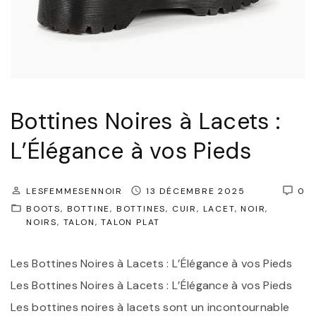
s
:
l
’
É
l
Bottines Noires à Lacets :
é
L’Élégance à vos Pieds
g
a
LESFEMMESENNOIR
13 DÉCEMBRE 2025
0
n
BOOTS
BOTTINE
BOTTINES
CUIR
LACET
NOIR
c
NOIRS
TALON
TALON PLAT
e
Les Bottines Noires à Lacets : L’Élégance à vos Pieds
I
Les Bottines Noires à Lacets : L’Élégance à vos Pieds
n
Les bottines noires à lacets sont un incontournable
t