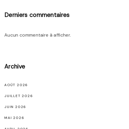
t
c
i
Derniers commentaires
l
n
e
e
Aucun commentaire à afficher.
s
s
F
e
Archive
m
m
e
AOÛT 2026
N
JUILLET 2026
o
JUIN 2026
i
MAI 2026
r
AVRIL 2026