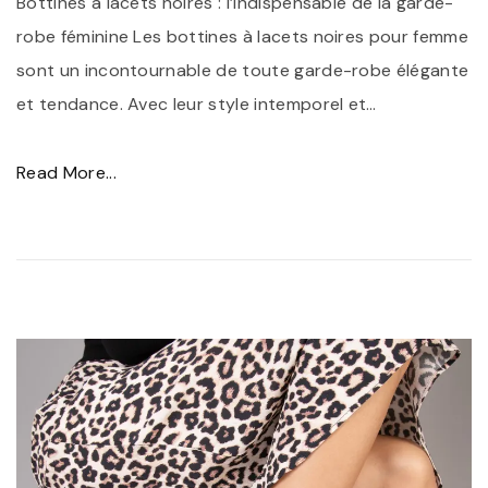
Bottines à lacets noires : l’indispensable de la garde-
D
e
robe féminine Les bottines à lacets noires pour femme
r
s
sont un incontournable de toute garde-robe élégante
e
B
et tendance. Avec leur style intemporel et
…
s
o
s
t
"
Read More...
i
t
L
n
i
e
g
n
s
"
e
b
s
o
N
t
o
t
i
i
r
n