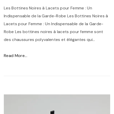
u
E
Les Bottines Noires à Lacets pour Femme : Un
s
s
Indispensable de la Garde-Robe Les Bottines Noires à
t
s
Lacets pour Femme : Un Indispensable de la Garde-
y
e
Robe Les bottines noires à lacets pour femme sont
l
n
des chaussures polyvalentes et élégantes qui
…
e
t
"
i
"
Read More...
e
B
l
o
d
t
e
t
l
i
’
n
É
e