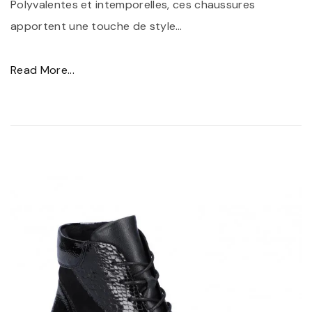
Polyvalentes et intemporelles, ces chaussures
apportent une touche de style
…
"
Read More...
É
l
é
g
a
n
c
e
i
n
t