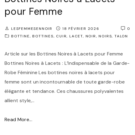
p
"
pour Femme
o
u
r
LESFEMMESENNOIR
18 FÉVRIER 2026
0
BOTTINE
BOTTINES
CUIR
LACET
NOIR
NOIRS
TALON
f
e
Article sur les Bottines Noires à Lacets pour Femme
m
Bottines Noires à Lacets : L’Indispensable de la Garde-
m
Robe Féminine Les bottines noires à lacets pour
e
femme sont un incontournable de toute garde-robe
:
élégante et tendance. Ces chaussures polyvalentes
l
allient style,
…
’
é
"
Read More...
l
É
é