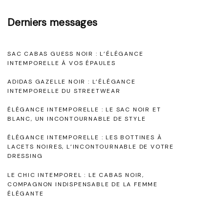
t
a
p
Derniers messages
i
o
g
o
r
SAC CABAS GUESS NOIR : L’ÉLÉGANCE
e
e
n
INTEMPORELLE À VOS ÉPAULES
l
ADIDAS GAZELLE NOIR : L’ÉLÉGANCE
d
l
INTEMPORELLE DU STREETWEAR
e
e
ÉLÉGANCE INTEMPORELLE : LE SAC NOIR ET
:
BLANC, UN INCONTOURNABLE DE STYLE
s
L
ÉLÉGANCE INTEMPORELLE : LES BOTTINES À
a
LACETS NOIRES, L’INCONTOURNABLE DE VOTRE
e
DRESSING
r
s
LE CHIC INTEMPOREL : LE CABAS NOIR,
B
COMPAGNON INDISPENSABLE DE LA FEMME
t
ÉLÉGANTE
o
i
t