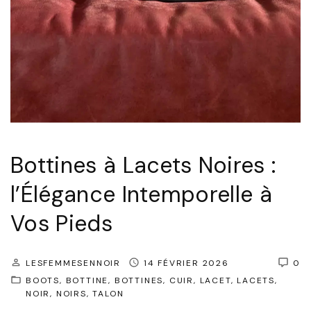
"
e
l
l
e
:
L
e
Bottines à Lacets Noires :
s
l’Élégance Intemporelle à
B
o
Vos Pieds
t
t
LESFEMMESENNOIR
14 FÉVRIER 2026
0
i
BOOTS
BOTTINE
BOTTINES
CUIR
LACET
LACETS
NOIR
NOIRS
TALON
n