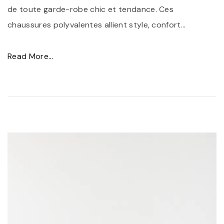
de toute garde-robe chic et tendance. Ces
e
chaussures polyvalentes allient style, confort
…
m
p
"
Read More...
o
B
r
o
e
t
l
t
l
i
e
n
à
e
V
s
o
N
s
o
P