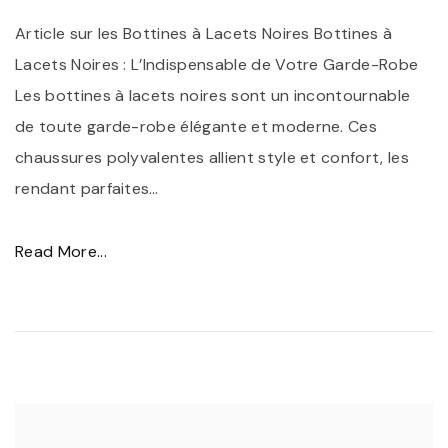
e
Article sur les Bottines à Lacets Noires Bottines à
s
Lacets Noires : L’Indispensable de Votre Garde-Robe
N
Les bottines à lacets noires sont un incontournable
o
de toute garde-robe élégante et moderne. Ces
i
chaussures polyvalentes allient style et confort, les
r
rendant parfaites
…
e
s
"
Read More...
à
B
L
o
a
t
c
t
e
i
t
n
s