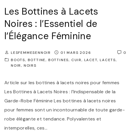
e
Les Bottines à Lacets
e
l
s
Noires : l’Essentiel de
l
à
e
l’Élégance Féminine
l
à
a
v
LESFEMMESENNOIR
01 MARS 2026
0
c
o
BOOTS
BOTTINE
BOTTINES
CUIR
LACET
LACETS
e
s
NOIR
NOIRS
t
p
s
Article sur les bottines à lacets noires pour femmes
i
:
Les Bottines à Lacets Noires : l’Indispensable de la
e
l
Garde-Robe Féminine Les bottines à lacets noires
d
’
pour femmes sont un incontournable de toute garde-
s
a
robe élégante et tendance. Polyvalentes et
"
l
intemporelles, ces
…