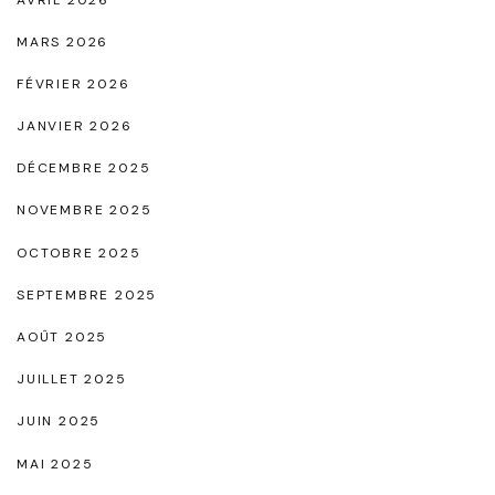
à
L
MARS 2026
a
FÉVRIER 2026
c
JANVIER 2026
e
DÉCEMBRE 2025
t
s
NOVEMBRE 2025
,
OCTOBRE 2025
l
SEPTEMBRE 2025
e
AOÛT 2025
M
u
JUILLET 2025
s
JUIN 2025
t
MAI 2025
-