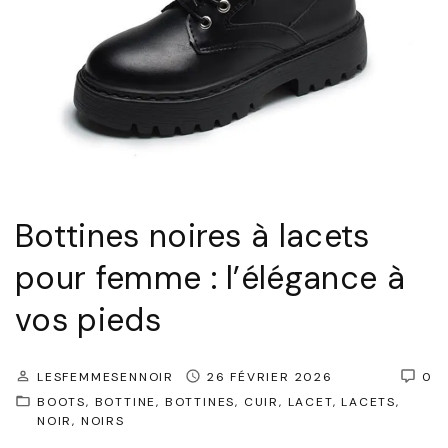
d
L
e
a
l
c
’
e
é
t
l
s
é
N
g
o
Bottines noires à lacets
a
i
pour femme : l’élégance à
n
r
vos pieds
c
e
e
s
e
:
LESFEMMESENNOIR
26 FÉVRIER 2026
0
t
BOOTS
BOTTINE
BOTTINES
CUIR
LACET
LACETS
l
NOIR
NOIRS
d
’