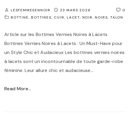
e
s
m
p
LESFEMMESENNOIR
23 MARS 2026
0
BOTTINE
BOTTINES
CUIR
LACET
NOIR
NOIRS
TALON
m
o
e
u
Article sur les Bottines Vernies Noires à Lacets
"
r
Bottines Vernies Noires à Lacets : Un Must-Have pour
f
un Style Chic et Audacieux Les bottines vernies noires
e
à lacets sont un incontournable de toute garde-robe
m
féminine. Leur allure chic et audacieuse
…
m
e
"
Read More...
:
B
l
o
’
t
é
t
l