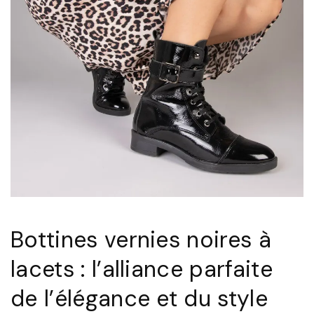
e
e
s
s
à
à
L
l
a
a
c
c
e
e
t
t
s
s
p
n
o
o
Bottines vernies noires à
u
i
lacets : l’alliance parfaite
r
r
de l’élégance et du style
F
e