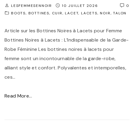
o
LESFEMMESENNOIR
10 JUILLET 2026
0
t
BOOTS
BOTTINES
CUIR
LACET
LACETS
NOIR
TALON
t
Article sur les Bottines Noires à Lacets pour Femme
i
Bottines Noires à Lacets : L’Indispensable de la Garde-
n
Robe Féminine Les bottines noires à lacets pour
e
femme sont un incontournable de la garde-robe,
s
alliant style et confort. Polyvalentes et intemporelles,
à
ces
…
L
a
c
"
Read More...
e
É
t
l
s
é
N
g