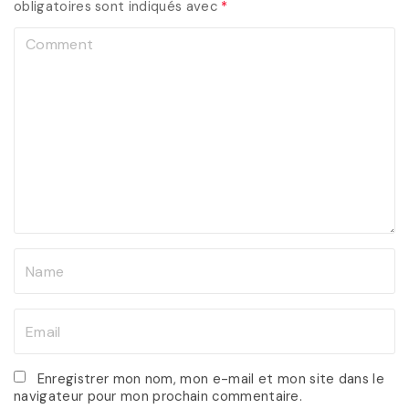
obligatoires sont indiqués avec
*
C
o
m
m
e
n
t
N
a
m
E
e
m
*
a
Enregistrer mon nom, mon e-mail et mon site dans le
navigateur pour mon prochain commentaire.
i