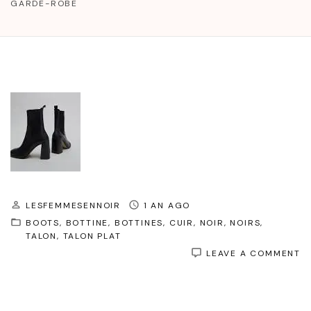
GARDE-ROBE
LESFEMMESENNOIR
1 AN AGO
BOOTS
BOTTINE
BOTTINES
CUIR
NOIR
NOIRS
TALON
TALON PLAT
O
LEAVE A COMMENT
É
E
C
: