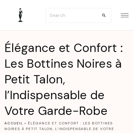
S
S
k
e
i
a
p
r
t
Élégance et Confort :
c
o
h
Les Bottines Noires à
c
f
o
Petit Talon,
o
n
r
t
l’Indispensable de
:
e
n
Votre Garde-Robe
t
ACCUEIL
»
ÉLÉGANCE ET CONFORT : LES BOTTINES
NOIRES À PETIT TALON, L’INDISPENSABLE DE VOTRE