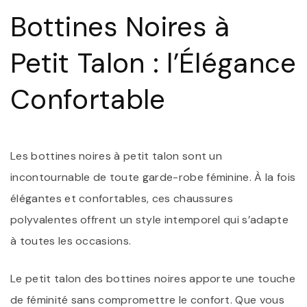
L
Bottines Noires à
B
N
À
Petit Talon : l’Élégance
PE
T
L
Confortable
D
V
G
R
Les bottines noires à petit talon sont un
incontournable de toute garde-robe féminine. À la fois
élégantes et confortables, ces chaussures
polyvalentes offrent un style intemporel qui s’adapte
à toutes les occasions.
Le petit talon des bottines noires apporte une touche
de féminité sans compromettre le confort. Que vous