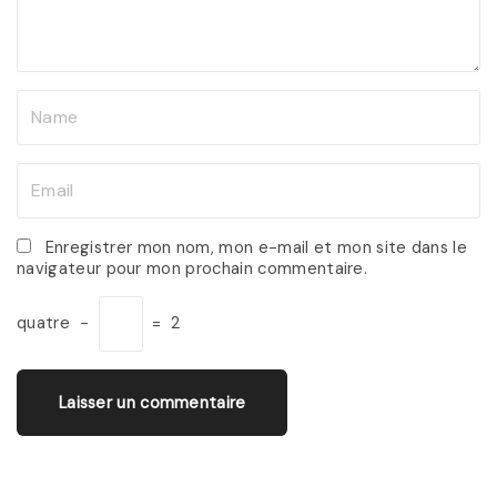
n
t
N
a
m
E
e
m
*
a
Enregistrer mon nom, mon e-mail et mon site dans le
navigateur pour mon prochain commentaire.
i
l
quatre
−
=
2
*