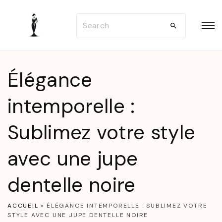
S
S
k
e
i
a
p
r
t
Élégance
c
o
h
intemporelle :
c
f
o
Sublimez votre style
o
n
r
t
avec une jupe
:
e
n
dentelle noire
t
ACCUEIL
»
ÉLÉGANCE INTEMPORELLE : SUBLIMEZ VOTRE
STYLE AVEC UNE JUPE DENTELLE NOIRE