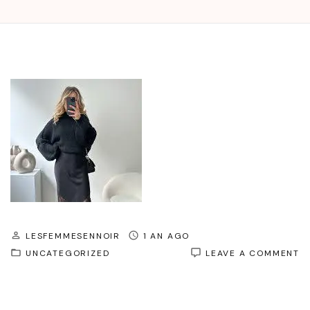
LESFEMMESENNOIR
1 AN AGO
O
UNCATEGORIZED
LEAVE A COMMENT
É
I
:
S