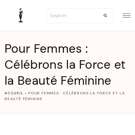
S
S
k
e
i
a
p
r
t
Pour Femmes :
c
o
h
Célébrons la Force et
c
f
o
la Beauté Féminine
o
n
r
t
ACCUEIL
»
POUR FEMMES : CÉLÉBRONS LA FORCE ET LA
:
e
BEAUTÉ FÉMININE
n
t