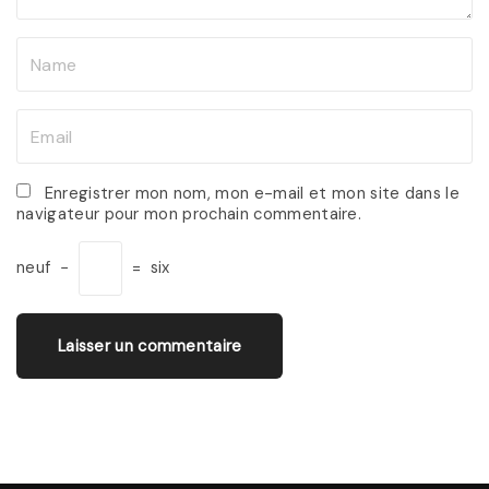
N
a
m
E
e
m
*
a
Enregistrer mon nom, mon e-mail et mon site dans le
navigateur pour mon prochain commentaire.
i
l
neuf
−
=
six
*