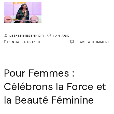
LESFEMMESENNOIR
1 AN AGO
O
UNCATEGORIZED
LEAVE A COMMENT
P
F
:
C
L
Pour Femmes :
F
E
L
Célébrons la Force et
B
F
la Beauté Féminine