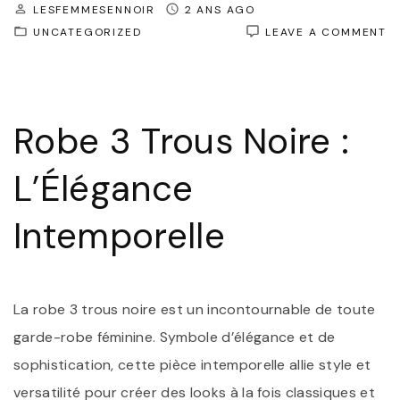
LESFEMMESENNOIR
2 ANS AGO
O
UNCATEGORIZED
LEAVE A COMMENT
É
I
:
L
R
Robe 3 Trous Noire :
3
T
NO
L’Élégance
S
D
S
Intemporelle
E
D
R
La robe 3 trous noire est un incontournable de toute
garde-robe féminine. Symbole d’élégance et de
sophistication, cette pièce intemporelle allie style et
versatilité pour créer des looks à la fois classiques et