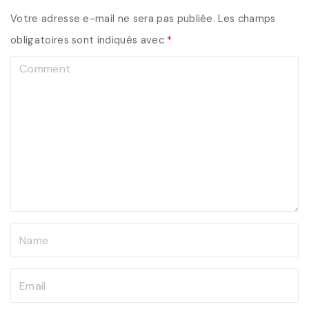
Votre adresse e-mail ne sera pas publiée.
Les champs
obligatoires sont indiqués avec
*
C
o
m
m
e
n
t
N
a
m
E
e
m