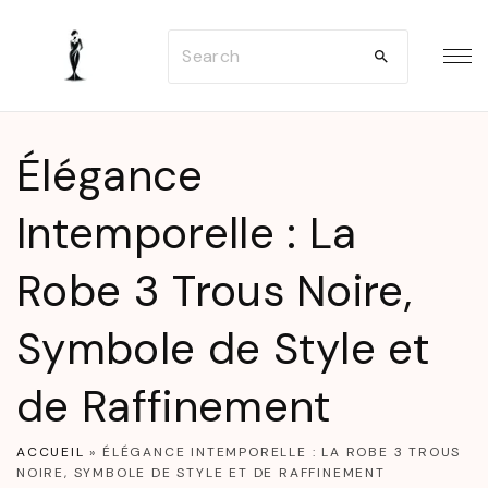
S
S
k
e
i
a
p
r
t
Élégance
c
o
h
Intemporelle : La
c
f
o
Robe 3 Trous Noire,
o
n
r
t
Symbole de Style et
:
e
n
de Raffinement
t
ACCUEIL
»
ÉLÉGANCE INTEMPORELLE : LA ROBE 3 TROUS
NOIRE, SYMBOLE DE STYLE ET DE RAFFINEMENT