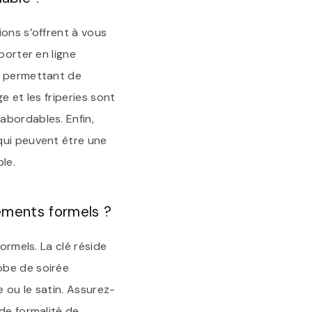
ions s’offrent à vous
porter en ligne
s permettant de
e et les friperies sont
abordables. Enfin,
qui peuvent être une
le.
nements formels ?
ormels. La clé réside
obe de soirée
 ou le satin. Assurez-
de formalité de