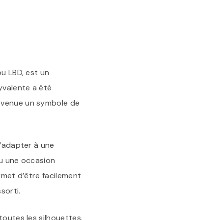
POUR
VOTRE
OCCASION
SPÉCIALE
ou LBD, est un
yvalente a été
devenue un symbole de
s’adapter à une
ou une occasion
ermet d’être facilement
sorti.
toutes les silhouettes.