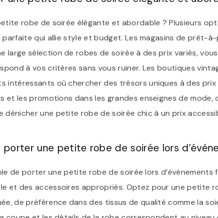
etite robe de soirée élégante et abordable ? Plusieurs opt
 parfaite qui allie style et budget. Les magasins de prêt-à-
 large sélection de robes de soirée à des prix variés, vou
espond à vos critères sans vous ruiner. Les boutiques vintag
s intéressants où chercher des trésors uniques à des prix 
des et les promotions dans les grandes enseignes de mode, 
 dénicher une petite robe de soirée chic à un prix accessib
e porter une petite robe de soirée lors d’évé
sible de porter une petite robe de soirée lors d’événements f
le et des accessoires appropriés. Optez pour une petite r
ée, de préférence dans des tissus de qualité comme la soie
la coupe et les détails de la robe correspondent au niveau 