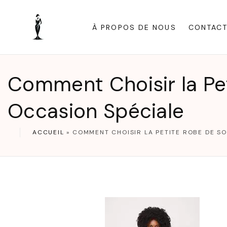
S
k
À PROPOS DE NOUS
CONTAC
i
p
t
Comment Choisir la Pet
o
c
Occasion Spéciale
o
n
ACCUEIL
»
COMMENT CHOISIR LA PETITE ROBE DE SO
t
e
n
t