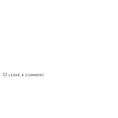
ON
LEAVE A COMMENT
COMMENT
CHOISIR
LA
PETITE
ROBE
DE
SOIRÉE
PARFAITE