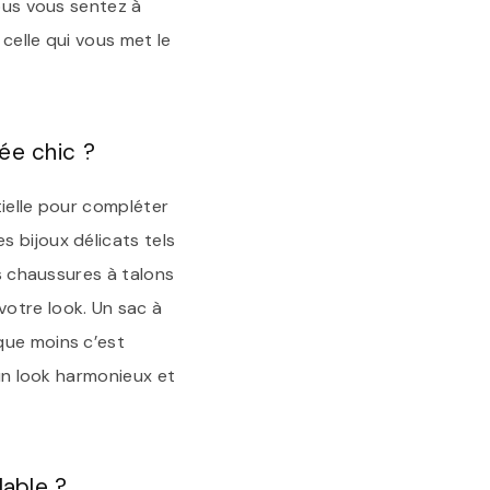
vous vous sentez à
 celle qui vous met le
ée chic ?
tielle pour compléter
 bijoux délicats tels
es chaussures à talons
otre look. Un sac à
que moins c’est
 un look harmonieux et
dable ?