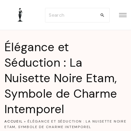
S
S
k
e
i
a
p
r
t
Élégance et
c
o
h
Séduction : La
c
f
o
Nuisette Noire Etam,
o
n
r
t
Symbole de Charme
:
e
n
Intemporel
t
ACCUEIL
»
ÉLÉGANCE ET SÉDUCTION : LA NUISETTE NOIRE
ETAM, SYMBOLE DE CHARME INTEMPOREL