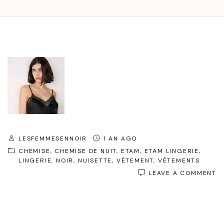
LESFEMMESENNOIR
1 AN AGO
CHEMISE
CHEMISE DE NUIT
ETAM
ETAM LINGERIE
LINGERIE
NOIR
NUISETTE
VÊTEMENT
VÊTEMENTS
O
LEAVE A COMMENT
É
E
S
:
L