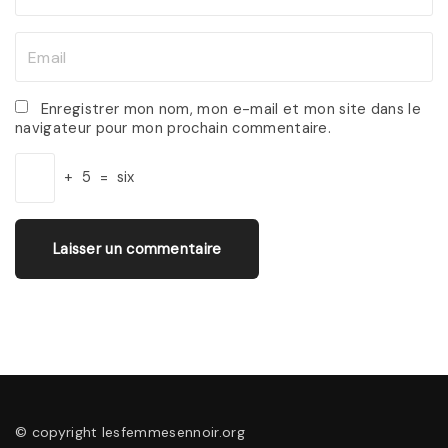
a
m
E
e
m
*
a
Enregistrer mon nom, mon e-mail et mon site dans le
navigateur pour mon prochain commentaire.
i
l
+
5
=
six
*
© copyright lesfemmesennoir.org