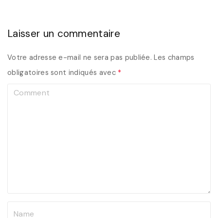
Laisser un commentaire
Votre adresse e-mail ne sera pas publiée.
Les champs
obligatoires sont indiqués avec
*
C
o
m
m
e
n
t
N