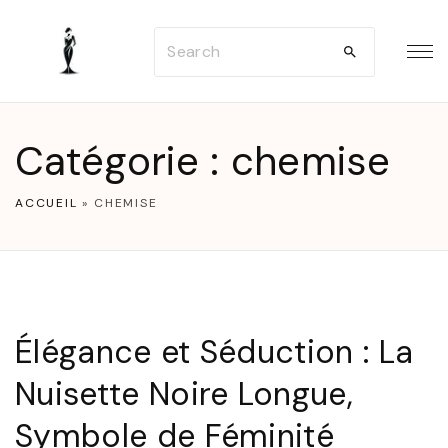
S
S
k
e
i
a
p
r
t
Catégorie :
chemise
c
o
h
c
ACCUEIL
»
CHEMISE
f
o
o
n
r
t
:
e
Élégance et Séduction : La
n
Nuisette Noire Longue,
t
Symbole de Féminité