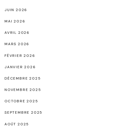
r
l
JUIN 2026
e
"
MAI 2026
e
n
AVRIL 2026
C
MARS 2026
o
FÉVRIER 2026
t
JANVIER 2026
o
n
DÉCEMBRE 2025
,
NOVEMBRE 2025
S
OCTOBRE 2025
y
SEPTEMBRE 2025
m
b
AOÛT 2025
o