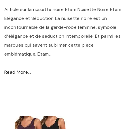
n
Article sur la nuisette noire Etam Nuisette Noire Etam :
:
Élégance et Séduction La nuisette noire est un
L
incontournable de la garde-robe féminine, symbole
a
d’élégance et de séduction intemporelle. Et parmi les
N
marques qui savent sublimer cette pièce
u
emblématique, Etam
…
i
s
"
Read More...
e
É
t
l
t
é
e
g
N
a
o
n
i