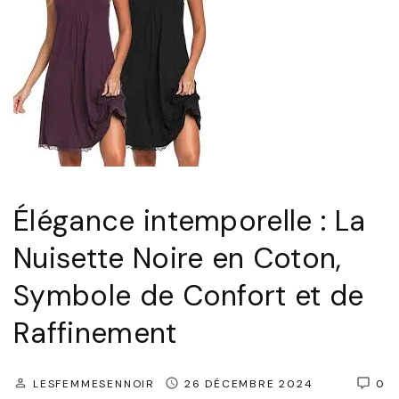
c
r
e
e
e
L
t
o
S
n
é
g
d
u
u
Élégance intemporelle : La
e
c
,
Nuisette Noire en Coton,
t
S
Symbole de Confort et de
i
y
o
Raffinement
m
n
b
:
o
LESFEMMESENNOIR
26 DÉCEMBRE 2024
0