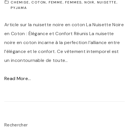
L
CHEMISE
l
COTON
FEMME
FEMMES
NOIR
NUISETTE
PYJAMA
a
e
N
d
Article sur la nuisette noire en coton La Nuisette Noire
u
e
en Coton : Élégance et Confort Réunis La nuisette
i
F
noire en coton incarne à la perfection l’alliance entre
s
é
l’élégance et le confort. Ce vêtement intemporel est
e
m
un incontournable de toute
…
t
i
t
n
"
Read More...
e
i
É
N
t
l
o
é
é
i
"
g
r
a
Rechercher
e