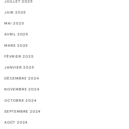
JUILLET 2025
l
JUIN 2025
e
MAI 2025
d
AVRIL 2025
e
C
MARS 2025
o
FÉVRIER 2025
n
JANVIER 2025
f
DÉCEMBRE 2024
o
r
NOVEMBRE 2024
t
OCTOBRE 2024
e
SEPTEMBRE 2024
t
AOÛT 2024
d