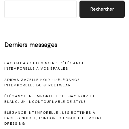
n
E
Rechercher
c
t
e
a
i
m
n
,
Derniers messages
t
S
e
y
SAC CABAS GUESS NOIR : L’ÉLÉGANCE
m
m
INTEMPORELLE À VOS ÉPAULES
p
b
ADIDAS GAZELLE NOIR : L’ÉLÉGANCE
o
INTEMPORELLE DU STREETWEAR
o
r
l
ÉLÉGANCE INTEMPORELLE : LE SAC NOIR ET
e
BLANC, UN INCONTOURNABLE DE STYLE
e
l
ÉLÉGANCE INTEMPORELLE : LES BOTTINES À
d
LACETS NOIRES, L’INCONTOURNABLE DE VOTRE
l
e
DRESSING
e