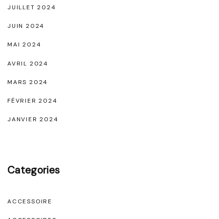
e
JUILLET 2024
R
JUIN 2024
a
MAI 2024
f
AVRIL 2024
f
MARS 2024
i
n
FÉVRIER 2024
e
JANVIER 2024
m
e
n
Categories
t
"
ACCESSOIRE