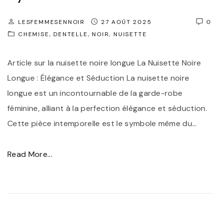
LESFEMMESENNOIR
27 AOÛT 2025
0
CHEMISE
DENTELLE
NOIR
NUISETTE
Article sur la nuisette noire longue La Nuisette Noire
Longue : Élégance et Séduction La nuisette noire
longue est un incontournable de la garde-robe
féminine, alliant à la perfection élégance et séduction.
Cette pièce intemporelle est le symbole même du
…
"
Read More...
É
l
é
g