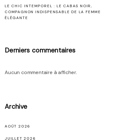
C
LE CHIC INTEMPOREL : LE CABAS NOIR,
:
h
COMPAGNON INDISPENSABLE DE LA FEMME
L
ÉLÉGANTE
a
a
r
N
m
u
Derniers commentaires
e
i
I
s
n
Aucun commentaire à afficher.
e
t
t
e
t
m
e
Archive
p
N
o
o
AOÛT 2026
r
i
e
JUILLET 2026