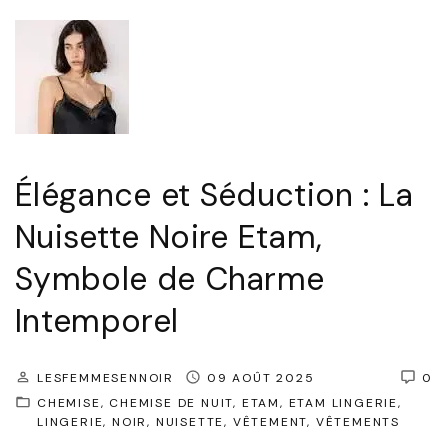
a
n
c
e
e
t
Élégance et Séduction : La
S
Nuisette Noire Etam,
é
Symbole de Charme
d
u
Intemporel
c
t
LESFEMMESENNOIR
09 AOÛT 2025
0
i
CHEMISE
CHEMISE DE NUIT
ETAM
ETAM LINGERIE
LINGERIE
o
NOIR
NUISETTE
VÊTEMENT
VÊTEMENTS