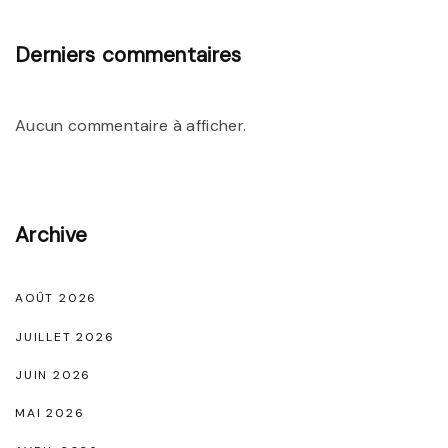
u
i
Derniers commentaires
s
e
Aucun commentaire à afficher.
t
t
e
N
Archive
o
i
AOÛT 2026
r
JUILLET 2026
e
JUIN 2026
E
MAI 2026
t
a