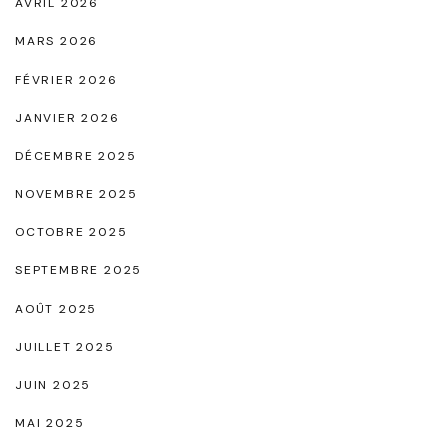
AVRIL 2026
m
MARS 2026
,
FÉVRIER 2026
S
JANVIER 2026
y
m
DÉCEMBRE 2025
b
NOVEMBRE 2025
o
OCTOBRE 2025
l
SEPTEMBRE 2025
e
d
AOÛT 2025
e
JUILLET 2025
C
JUIN 2025
h
MAI 2025
a