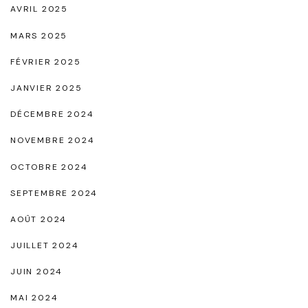
AVRIL 2025
r
m
MARS 2025
e
FÉVRIER 2025
I
JANVIER 2025
n
DÉCEMBRE 2024
t
e
NOVEMBRE 2024
m
OCTOBRE 2024
p
SEPTEMBRE 2024
o
AOÛT 2024
r
e
JUILLET 2024
l
JUIN 2024
"
MAI 2024