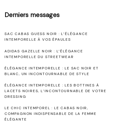
t
Derniers messages
S
é
SAC CABAS GUESS NOIR : L’ÉLÉGANCE
d
INTEMPORELLE À VOS ÉPAULES
u
ADIDAS GAZELLE NOIR : L’ÉLÉGANCE
c
INTEMPORELLE DU STREETWEAR
t
ÉLÉGANCE INTEMPORELLE : LE SAC NOIR ET
i
BLANC, UN INCONTOURNABLE DE STYLE
o
ÉLÉGANCE INTEMPORELLE : LES BOTTINES À
LACETS NOIRES, L’INCONTOURNABLE DE VOTRE
n
DRESSING
:
LE CHIC INTEMPOREL : LE CABAS NOIR,
L
COMPAGNON INDISPENSABLE DE LA FEMME
a
ÉLÉGANTE
N