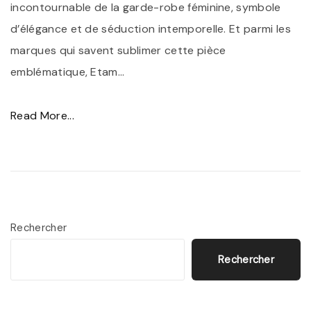
incontournable de la garde-robe féminine, symbole
d’élégance et de séduction intemporelle. Et parmi les
marques qui savent sublimer cette pièce
emblématique, Etam
…
"
Read More...
É
l
é
g
a
Rechercher
n
Rechercher
c
e
e