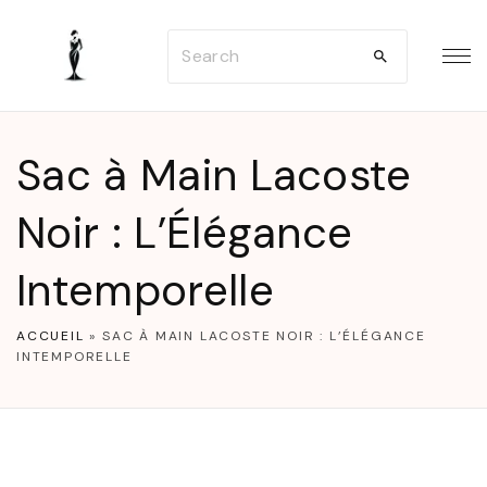
S
S
k
e
i
a
p
r
t
Sac à Main Lacoste
c
o
h
Noir : L’Élégance
c
f
o
Intemporelle
o
n
r
t
ACCUEIL
»
SAC À MAIN LACOSTE NOIR : L’ÉLÉGANCE
:
e
INTEMPORELLE
n
t