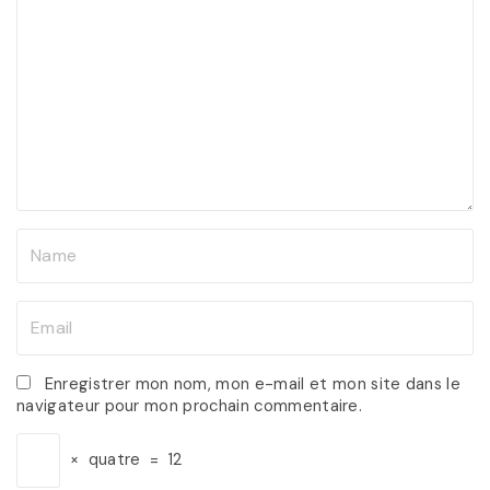
o
m
m
e
n
t
N
a
m
E
e
m
*
a
Enregistrer mon nom, mon e-mail et mon site dans le
navigateur pour mon prochain commentaire.
i
l
×
quatre
=
12
*