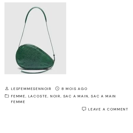
LESFEMMESENNOIR
8 MOIS AGO
FEMME
LACOSTE
NOIR
SAC A MAIN
SAC A MAIN
FEMME
O
LEAVE A COMMENT
S
À
M
L