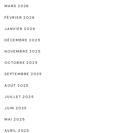
e
MARS 2026
l
FÉVRIER 2026
l
JANVIER 2026
e
e
DÉCEMBRE 2025
t
NOVEMBRE 2025
C
OCTOBRE 2025
o
SEPTEMBRE 2025
n
f
AOÛT 2025
o
JUILLET 2025
r
JUIN 2025
t
MAI 2025
A
AVRIL 2025
b