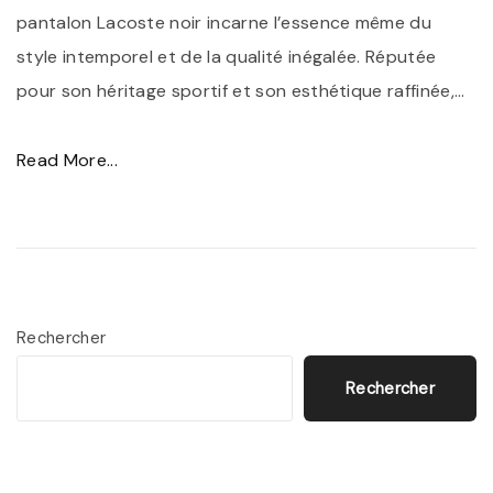
l
pantalon Lacoste noir incarne l’essence même du
é
style intemporel et de la qualité inégalée. Réputée
g
pour son héritage sportif et son esthétique raffinée,
…
a
n
"
Read More...
c
L
e
e
I
P
n
a
t
n
Rechercher
e
t
m
Rechercher
a
p
l
o
o
r