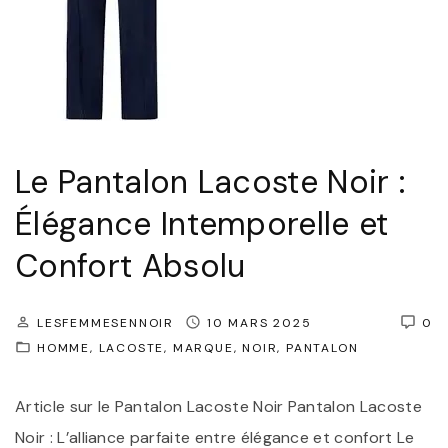
a
c
o
s
t
Le Pantalon Lacoste Noir :
e
N
Élégance Intemporelle et
o
Confort Absolu
i
r
LESFEMMESENNOIR
10 MARS 2025
0
:
HOMME
LACOSTE
MARQUE
NOIR
PANTALON
L
’
Article sur le Pantalon Lacoste Noir Pantalon Lacoste
É
Noir : L’alliance parfaite entre élégance et confort Le