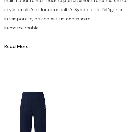
main Lacoste noir incarne parfaitement l’alliance entre
style, qualité et fonctionnalité. Symbole de l’élégance
intemporelle, ce sac est un accessoire
incontournable
…
"
Read More...
S
a
c
à
M
a
i
n
L