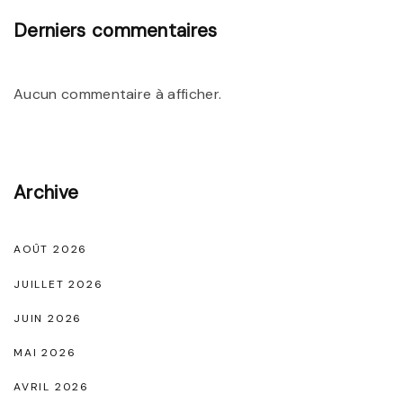
é
Derniers commentaires
g
a
Aucun commentaire à afficher.
n
c
e
I
Archive
n
t
AOÛT 2026
e
JUILLET 2026
m
JUIN 2026
p
MAI 2026
o
r
AVRIL 2026