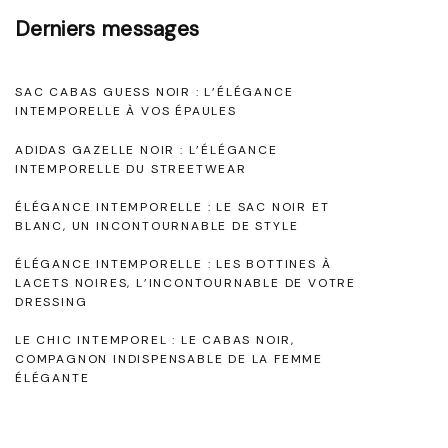
n
e
Derniers messages
L
l
a
l
SAC CABAS GUESS NOIR : L’ÉLÉGANCE
c
INTEMPORELLE À VOS ÉPAULES
e
o
"
ADIDAS GAZELLE NOIR : L’ÉLÉGANCE
s
INTEMPORELLE DU STREETWEAR
t
ÉLÉGANCE INTEMPORELLE : LE SAC NOIR ET
e
BLANC, UN INCONTOURNABLE DE STYLE
N
ÉLÉGANCE INTEMPORELLE : LES BOTTINES À
LACETS NOIRES, L’INCONTOURNABLE DE VOTRE
o
DRESSING
i
LE CHIC INTEMPOREL : LE CABAS NOIR,
r
COMPAGNON INDISPENSABLE DE LA FEMME
:
ÉLÉGANTE
É
l