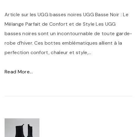
r
a
Article sur les UGG basses noires UGG Basse Noir : Le
t
n
Mélange Parfait de Confort et de Style Les UGG
é
c
basses noires sont un incontournable de toute garde-
e
e
robe d’hiver. Ces bottes emblématiques allient à la
"
I
perfection confort, chaleur et style,
…
n
t
"
Read More...
e
U
m
G
p
G
o
B
r
a
e
s
l