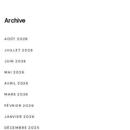
z
v
o
Archive
t
r
AOÛT 2026
e
JUILLET 2026
g
JUIN 2026
a
MAI 2026
r
d
AVRIL 2026
e
MARS 2026
-
FÉVRIER 2026
r
JANVIER 2026
o
b
DÉCEMBRE 2025