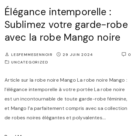
à
S
Élégance intemporelle :
v
m
o
Sublimez votre garde-robe
i
s
t
avec la robe Mango noire
P
h
i
F
LESFEMMESENNOIR
29 JUIN 2024
0
e
e
UNCATEGORIZED
d
m
s
m
Article sur la robe noire Mango La robe noire Mango :
"
e
l’élégance intemporelle à votre portée La robe noire
N
est un incontournable de toute garde-robe féminine,
o
et Mango l’a parfaitement compris avec sa collection
i
de robes noires élégantes et polyvalentes.
…
r