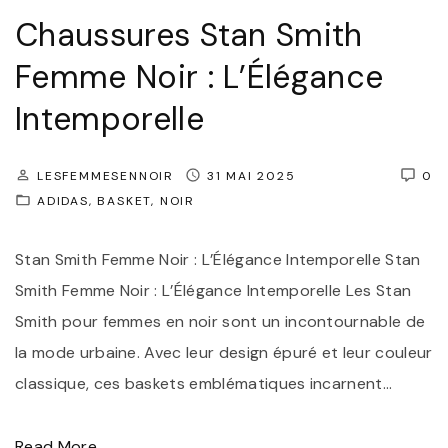
r
o
Chaussures Stan Smith
e
u
s
Femme Noir : L’Élégance
r
à
l
Intemporelle
T
’
a
H
LESFEMMESENNOIR
31 MAI 2025
0
l
i
ADIDAS
BASKET
NOIR
o
v
n
e
Stan Smith Femme Noir : L’Élégance Intemporelle Stan
p
r
Smith Femme Noir : L’Élégance Intemporelle Les Stan
o
"
Smith pour femmes en noir sont un incontournable de
u
la mode urbaine. Avec leur design épuré et leur couleur
r
classique, ces baskets emblématiques incarnent
…
F
e
"
Read More...