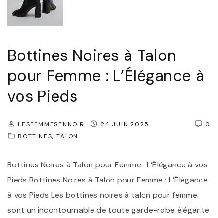
s
l
e
e
N
"
o
Bottines Noires à Talon
i
pour Femme : L’Élégance à
r
vos Pieds
:
L
’
LESFEMMESENNOIR
24 JUIN 2025
0
É
BOTTINES
TALON
l
Bottines Noires à Talon pour Femme : L’Élégance à vos
é
Pieds Bottines Noires à Talon pour Femme : L’Élégance
g
à vos Pieds Les bottines noires à talon pour femme
a
sont un incontournable de toute garde-robe élégante
n