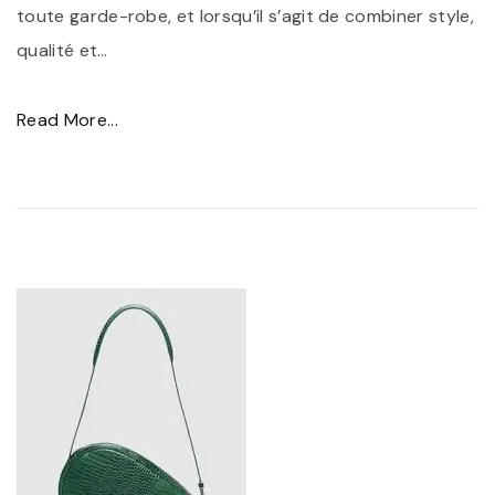
toute garde-robe, et lorsqu’il s’agit de combiner style,
e
qualité et
…
d
e
"
Read More...
s
S
B
a
o
c
t
à
t
m
i
a
n
i
e
n
s
M
N
i
o