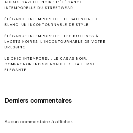
ADIDAS GAZELLE NOIR : L’ÉLÉGANCE
m
o
INTEMPORELLE DU STREETWEAR
p
r
ÉLÉGANCE INTEMPORELLE : LE SAC NOIR ET
o
e
BLANC, UN INCONTOURNABLE DE STYLE
r
l
ÉLÉGANCE INTEMPORELLE : LES BOTTINES À
e
LACETS NOIRES, L’INCONTOURNABLE DE VOTRE
l
DRESSING
l
e
LE CHIC INTEMPOREL : LE CABAS NOIR,
l
:
COMPAGNON INDISPENSABLE DE LA FEMME
e
S
ÉLÉGANTE
"
u
b
l
Derniers commentaires
i
m
Aucun commentaire à afficher.
e