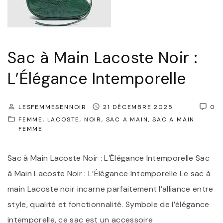
c
i
h
r
a
e
e
s
Sac à Main Lacoste Noir :
l
J
L’Élégance Intemporelle
K
o
o
n
LESFEMMESENNOIR
r
21 DÉCEMBRE 2025
0
a
FEMME
LACOSTE
NOIR
SAC A MAIN
SAC A MAIN
s
k
FEMME
n
"
o
Sac à Main Lacoste Noir : L’Élégance Intemporelle Sac
i
à Main Lacoste Noir : L’Élégance Intemporelle Le sac à
r
main Lacoste noir incarne parfaitement l’alliance entre
:
style, qualité et fonctionnalité. Symbole de l’élégance
l
intemporelle, ce sac est un accessoire