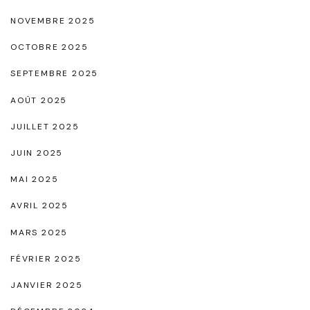
e
NOVEMBRE 2025
a
OCTOBRE 2025
v
SEPTEMBRE 2025
e
c
AOÛT 2025
l
JUILLET 2025
a
JUIN 2025
r
MAI 2025
o
AVRIL 2025
b
e
MARS 2025
M
FÉVRIER 2025
a
JANVIER 2025
n