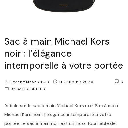
a
n
c
e
I
Sac à main Michael Kors
n
noir : l’élégance
t
intemporelle à votre portée
e
m
p
LESFEMMESENNOIR
11 JANVIER 2026
0
UNCATEGORIZED
o
r
Article sur le sac à main Michael Kors noir Sac à main
e
Michael Kors noir : l’élégance intemporelle à votre
l
portée Le sac à main noir est un incontournable de
l