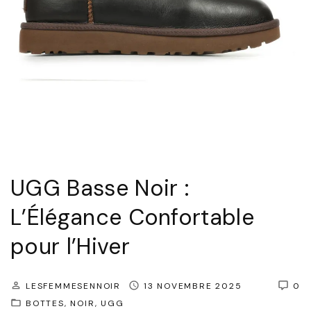
p
o
o
s
r
t
e
e
l
N
l
o
e
i
à
r
v
:
UGG Basse Noir :
o
L
L’Élégance Confortable
t
’
pour l’Hiver
r
É
e
l
p
é
LESFEMMESENNOIR
13 NOVEMBRE 2025
0
o
BOTTES
NOIR
UGG
g