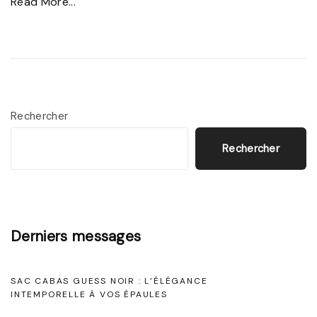
:
"
Read More...
L
É
’
l
É
é
l
g
é
a
Rechercher
g
n
Rechercher
a
c
n
e
c
i
e
n
Derniers messages
I
t
n
e
SAC CABAS GUESS NOIR : L’ÉLÉGANCE
t
m
INTEMPORELLE À VOS ÉPAULES
e
p