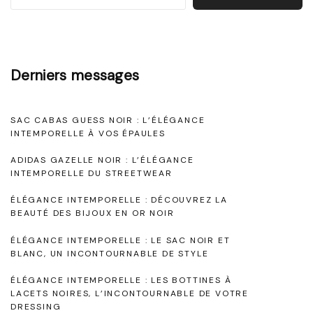
e
l
i
i
n
a
Derniers messages
t
n
e
c
SAC CABAS GUESS NOIR : L’ÉLÉGANCE
m
e
INTEMPORELLE À VOS ÉPAULES
p
P
ADIDAS GAZELLE NOIR : L’ÉLÉGANCE
o
a
INTEMPORELLE DU STREETWEAR
r
r
ÉLÉGANCE INTEMPORELLE : DÉCOUVREZ LA
e
f
BEAUTÉ DES BIJOUX EN OR NOIR
l
a
ÉLÉGANCE INTEMPORELLE : LE SAC NOIR ET
BLANC, UN INCONTOURNABLE DE STYLE
l
i
e
t
ÉLÉGANCE INTEMPORELLE : LES BOTTINES À
LACETS NOIRES, L’INCONTOURNABLE DE VOTRE
:
e
DRESSING