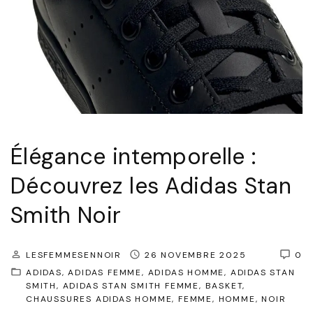
e
p
s
o
,
r
S
e
y
l
m
l
b
e
Élégance intemporelle :
o
:
l
Découvrez les Adidas Stan
L
e
Smith Noir
e
s
s
d
S
LESFEMMESENNOIR
26 NOVEMBRE 2025
0
e
ADIDAS
ADIDAS FEMME
ADIDAS HOMME
ADIDAS STAN
t
S
SMITH
ADIDAS STAN SMITH FEMME
BASKET
a
CHAUSSURES ADIDAS HOMME
FEMME
HOMME
NOIR
t