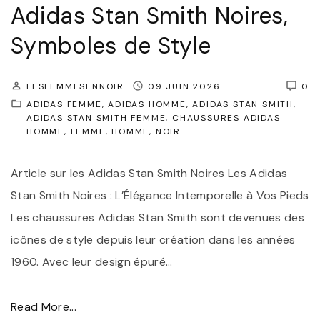
t
Adidas Stan Smith Noires,
a
Symboles de Style
n
S
LESFEMMESENNOIR
09 JUIN 2026
0
m
ADIDAS FEMME
ADIDAS HOMME
ADIDAS STAN SMITH
i
ADIDAS STAN SMITH FEMME
CHAUSSURES ADIDAS
HOMME
FEMME
HOMME
NOIR
t
h
Article sur les Adidas Stan Smith Noires Les Adidas
N
Stan Smith Noires : L’Élégance Intemporelle à Vos Pieds
o
Les chaussures Adidas Stan Smith sont devenues des
i
icônes de style depuis leur création dans les années
r
1960. Avec leur design épuré
…
p
o
"
Read More...
u