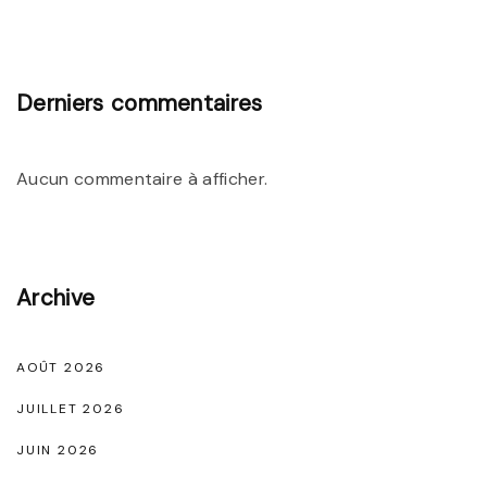
D
d
é
e
c
S
Derniers commentaires
o
t
u
y
Aucun commentaire à afficher.
v
l
r
e
e
e
z
t
Archive
l
d
e
e
AOÛT 2026
s
C
JUILLET 2026
A
o
d
JUIN 2026
n
i