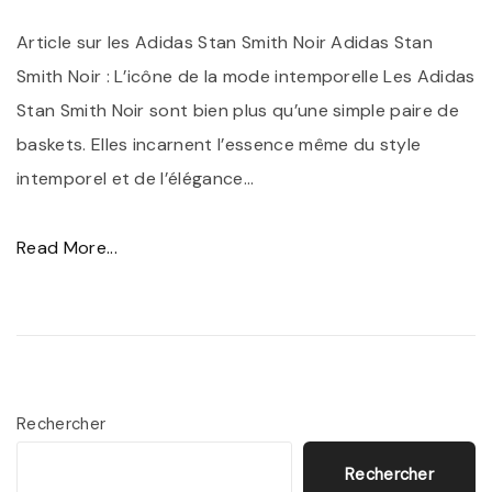
n
y
Article sur les Adidas Stan Smith Noir Adidas Stan
S
l
Smith Noir : L’icône de la mode intemporelle Les Adidas
m
e
Stan Smith Noir sont bien plus qu’une simple paire de
i
"
baskets. Elles incarnent l’essence même du style
t
intemporel et de l’élégance
…
h
N
"
Read More...
o
É
i
l
r
é
,
g
l
a
’
Rechercher
n
A
Rechercher
c
l