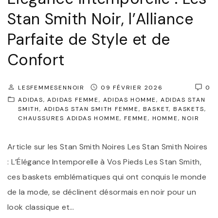
n
Stan Smith Noir, l’Alliance
r
c
e
Parfaite de Style et de
e
l
I
Confort
l
n
e
t
LESFEMMESENNOIR
09 FÉVRIER 2026
0
:
e
ADIDAS
ADIDAS FEMME
ADIDAS HOMME
ADIDAS STAN
L
SMITH
ADIDAS STAN SMITH FEMME
BASKET
BASKETS
m
CHAUSSURES ADIDAS HOMME
e
FEMME
HOMME
NOIR
p
s
o
Article sur les Stan Smith Noires Les Stan Smith Noires
A
r
: L’Élégance Intemporelle à Vos Pieds Les Stan Smith,
d
e
ces baskets emblématiques qui ont conquis le monde
i
l
de la mode, se déclinent désormais en noir pour un
d
l
look classique et
…
a
e