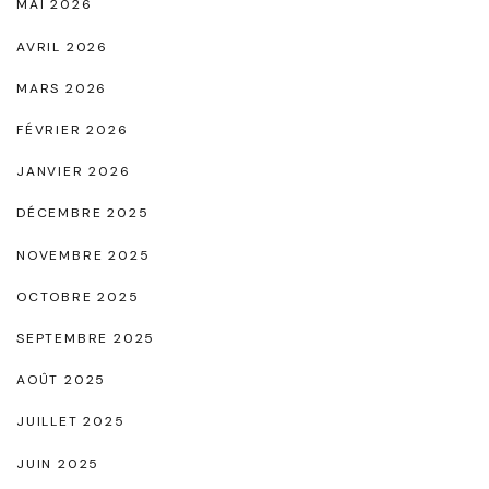
f
MAI 2026
d
o
AVRIL 2026
a
r
MARS 2026
s
t
S
FÉVRIER 2026
"
t
JANVIER 2026
a
DÉCEMBRE 2025
n
NOVEMBRE 2025
S
OCTOBRE 2025
m
i
SEPTEMBRE 2025
t
AOÛT 2025
h
JUILLET 2025
N
JUIN 2025
o