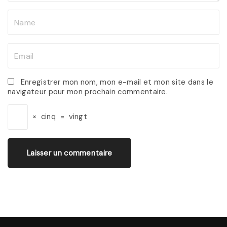
N
a
m
E
e
m
*
a
Enregistrer mon nom, mon e-mail et mon site dans le
navigateur pour mon prochain commentaire.
i
l
×
cinq
=
vingt
*