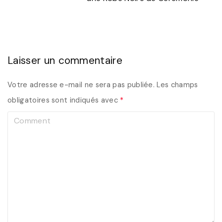
Laisser un commentaire
Votre adresse e-mail ne sera pas publiée.
Les champs
obligatoires sont indiqués avec
*
C
o
m
m
e
n
t