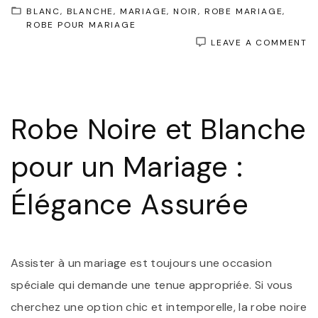
BLANC
BLANCHE
MARIAGE
NOIR
ROBE MARIAGE
ROBE POUR MARIAGE
O
LEAVE A COMMENT
É
I
:
O
P
Robe Noire et Blanche
U
R
N
pour un Mariage :
E
B
P
Élégance Assurée
U
M
Assister à un mariage est toujours une occasion
spéciale qui demande une tenue appropriée. Si vous
cherchez une option chic et intemporelle, la robe noire