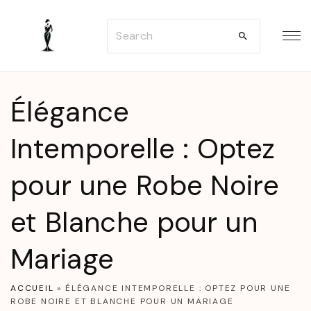
S
S
k
e
i
a
p
r
t
Élégance
c
o
h
Intemporelle : Optez
c
f
o
pour une Robe Noire
o
n
r
t
et Blanche pour un
:
e
n
Mariage
t
ACCUEIL
»
ÉLÉGANCE INTEMPORELLE : OPTEZ POUR UNE
ROBE NOIRE ET BLANCHE POUR UN MARIAGE