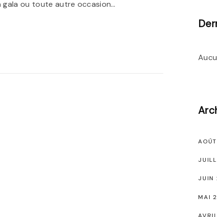
n gala ou toute autre occasion
…
Der
Aucu
Arc
AOÛT
JUIL
JUIN
MAI 
AVRI