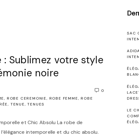
Der
SAC 
INTE
ADID
 : Sublimez votre style
INTE
ÉLÉG
émonie noire
BLAN
ÉLÉG
0
LACE
DRES
ME
ROBE CEREMONIE
ROBE FEMME
ROBE
RÉE
TENUE
TENUES
LE C
COMP
mporelle et Chic Absolu La robe de
ÉLÉG
l’élégance intemporelle et du chic absolu.