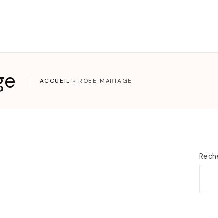
T
ge
ACCUEIL
»
ROBE MARIAGE
Rech