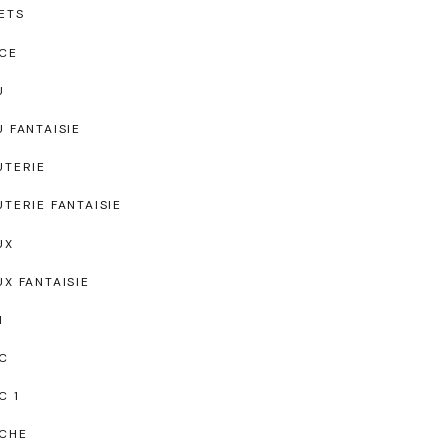
ETS
CE
U
U FANTAISIE
UTERIE
UTERIE FANTAISIE
UX
UX FANTAISIE
I
C
C 1
CHE