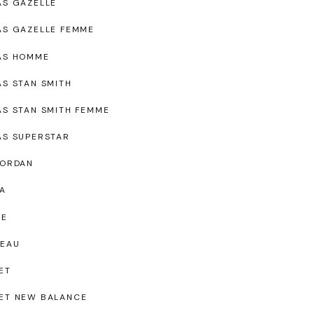
AS GAZELLE
AS GAZELLE FEMME
AS HOMME
AS STAN SMITH
AS STAN SMITH FEMME
AS SUPERSTAR
JORDAN
A
UE
EAU
ET
ET NEW BALANCE