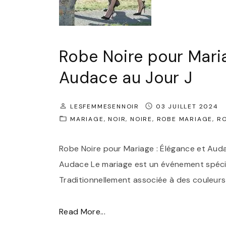
m
p
o
Robe Noire pour Maria
r
Audace au Jour J
e
l
l
LESFEMMESENNOIR
03 JUILLET 2024
MARIAGE
NOIR
NOIRE
ROBE MARIAGE
R
e
:
Robe Noire pour Mariage : Élégance et Aud
S
Audace Le mariage est un événement spécial
u
Traditionnellement associée à des couleurs c
b
l
"
Read More...
i