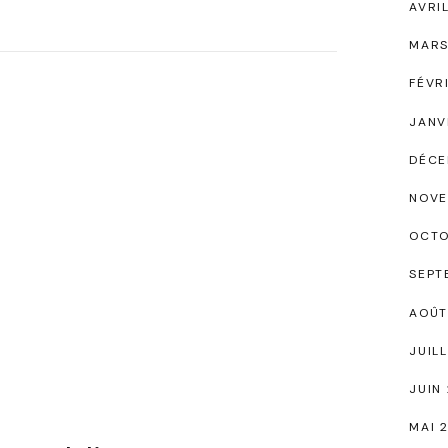
AVRI
MARS
FÉVR
JANV
DÉCE
NOVE
OCTO
SEPT
AOÛT
JUIL
JUIN
MAI 