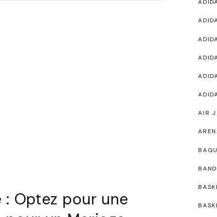
ADID
ADID
ADID
ADID
ADID
ADID
AIR 
AREN
BAG
BAND
BASK
 : Optez pour une
BASK