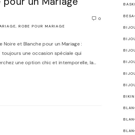
e pour un Mariage
BASK
BESA
0
ARIAGE
ROBE POUR MARIAGE
BIJO
BIJO
 Noire et Blanche pour un Mariage :
BIJO
 toujours une occasion spéciale qui
chez une option chic et intemporelle, la
…
BIJO
BIJO
BIJO
BIKIN
BLAN
BLAN
BLAN