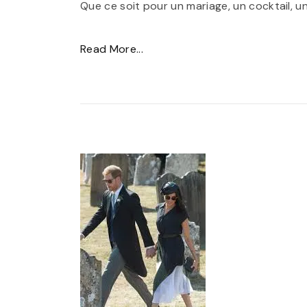
Que ce soit pour un mariage, un cocktail, u
"
Read More...
É
l
é
g
a
n
c
e
i
n
t
e