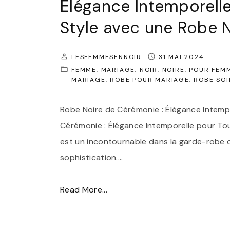
Élégance Intemporelle
r
e
Style avec une Robe 
i
c
a
u
g
LESFEMMESENNOIR
31 MAI 2024
n
FEMME
MARIAGE
NOIR
NOIRE
POUR FEM
e
e
MARIAGE
ROBE POUR MARIAGE
ROBE SOI
:
r
É
Robe Noire de Cérémonie : Élégance Intemp
o
l
Cérémonie : Élégance Intemporelle pour To
b
é
est un incontournable dans la garde-robe 
e
g
sophistication.
…
d
a
e
n
"
Read More...
c
c
É
é
e
l
r