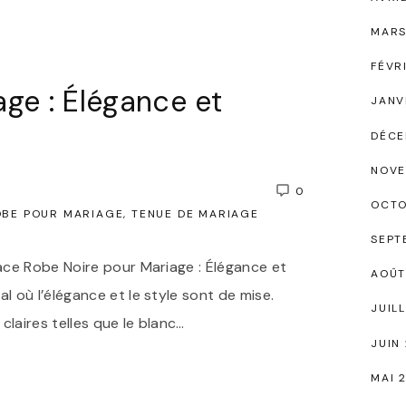
MARS
FÉVR
ge : Élégance et
JANV
DÉCE
NOVE
0
OCTO
OBE POUR MARIAGE
TENUE DE MARIAGE
SEPT
ace Robe Noire pour Mariage : Élégance et
AOÛT
 où l’élégance et le style sont de mise.
JUIL
laires telles que le blanc
…
JUIN
MAI 