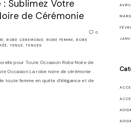
 : Sublimez Votre
AVRI
Noire de Cérémonie
MARS
FÉVR
0
JANV
ME
ROBE CEREMONIE
ROBE FEMME
ROBE
RÉE
TENUE
TENUES
orelle pour Toute Occasion Robe Noire de
Cat
ute Occasion La robe noire de cérémonie
de toute femme en quête d’élégance et de
ACCE
ACCE
ADID
ADID