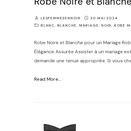
Robe Noire et Blanch
"
l
l
LESFEMMESENNOIR
30 MAI 2024
BLANC
BLANCHE
MARIAGE
NOIR
ROBE M
e
:
Robe Noire et Blanche pour un Mariage Robe
S
Élégance Assurée Assister à un mariage est
u
demande une tenue appropriée. Si vous cher
b
l
"
Read More...
i
É
m
l
e
é
z
g
V
a
o